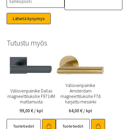
Tutustu myös
Väliovenpainike
Väliovenpainike Dallas
Amsterdam
magneettilukolle F9714M
magneettilukolle F78
mattamusta
harjattu messinki
99,00
€
/ kpl
64,00
€
/ kpl
Tuotetiedot
Tuotetiedot