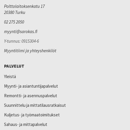
Polttolaitoksenkatu 17
20380 Turku
02 275 2050
myynti@sarokas.fi
Y-tunnus: 0915304-6
Myyntitiimi ja yhteyshenkilöt
PALVELUT
Yleistä
Myynti- ja asiantuntijapalvelut
Remontti- ja asennuspalvelut
Suunnittelu ja mittatilausratkaisut
Kuljetus- ja työmaatoimitukset
Sahaus- ja mittapalvelut