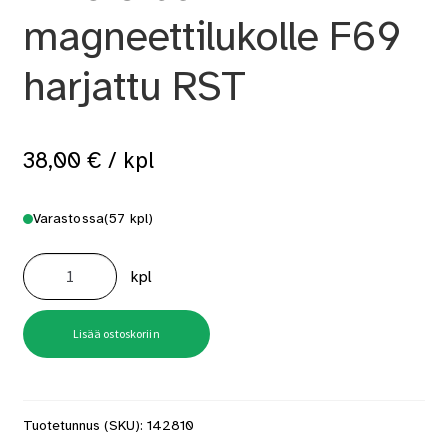
magneettilukolle F69
harjattu RST
38,00
€
/ kpl
Varastossa
(57 kpl)
Väliovenpainike
Amsterdam
kpl
magneettilukolle
F69
harjattu
RST
määrä
Lisää ostoskoriin
Tuotetunnus (SKU):
142810