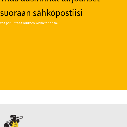
suoraan sähköpostiisi
Voit peruuttaa tilauksen koska tahansa.