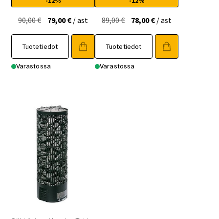
-12%
-12%
Alkuperäinen
Nykyinen
Alkuperäinen
Nykyinen
90,00
€
79,00
€
/ ast
89,00
€
78,00
€
/ ast
hinta
hinta
hinta
hinta
oli:
on:
oli:
on:
Tuotetiedot
Tuotetiedot
90,00 €.
79,00 €.
89,00 €.
78,00 €.
Varastossa
Varastossa