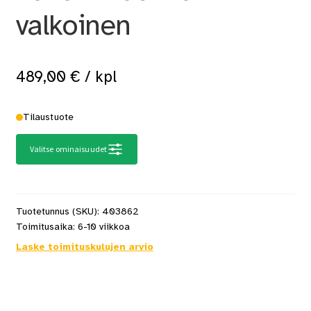
valkoinen
489,00
€
/ kpl
Tilaustuote
Valitse ominaisuudet
Tuotetunnus (SKU):
403862
Toimitusaika:
6-10 viikkoa
Laske toimituskulujen arvio