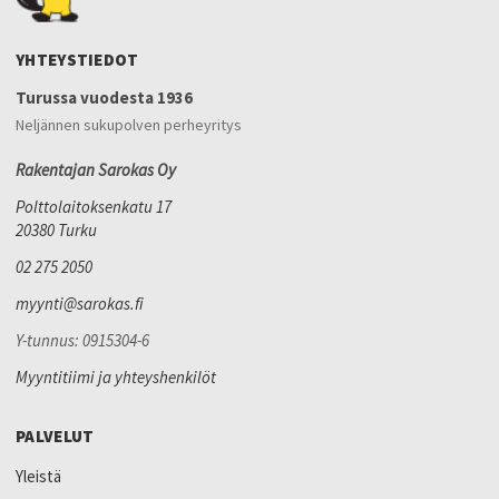
YHTEYSTIEDOT
Turussa vuodesta 1936
Neljännen sukupolven perheyritys
Rakentajan Sarokas Oy
Polttolaitoksenkatu 17
20380 Turku
02 275 2050
myynti@sarokas.fi
Y-tunnus: 0915304-6
Myyntitiimi ja yhteyshenkilöt
PALVELUT
Yleistä