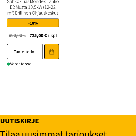
Sähkökiuas Mondex Tahko
E2 Musta 10,5kW (12-22
m³) Erillinen Ohjauskeskus
-18%
Alkuperäinen
Nykyinen
890,00
€
725,00
€
/ kpl
hinta
hinta
oli:
on:
Tuotetiedot
890,00 €.
725,00 €.
Varastossa
UUTISKIRJE
Tilaa uusimmat tarjoukset