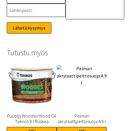
Tutustu myös
Puuöljy Woodex Wood Oil
Peimari
Teknos 9 l Ruskea
akrylaattipeittosuoja A 9 l