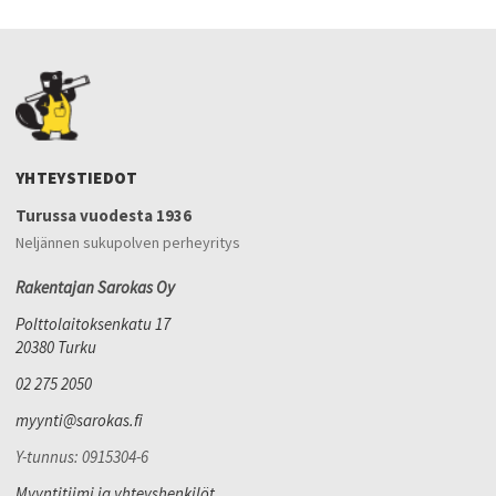
YHTEYSTIEDOT
Turussa vuodesta 1936
Neljännen sukupolven perheyritys
Rakentajan Sarokas Oy
Polttolaitoksenkatu 17
20380 Turku
02 275 2050
myynti@sarokas.fi
Y-tunnus: 0915304-6
Myyntitiimi ja yhteyshenkilöt