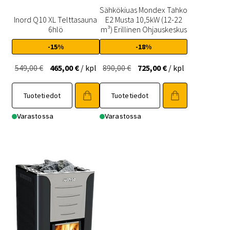
Sähkökiuas Mondex Tahko
Inord Q10 XL Telttasauna
E2 Musta 10,5kW (12-22
6hlö
m³) Erillinen Ohjauskeskus
-15%
-18%
Alkuperäinen
Nykyinen
Alkuperäinen
Nykyinen
549,00
€
465,00
€
/ kpl
890,00
€
725,00
€
/ kpl
hinta
hinta
hinta
hinta
oli:
on:
oli:
on:
Tuotetiedot
Tuotetiedot
549,00 €.
465,00 €.
890,00 €.
725,00 €.
Varastossa
Varastossa