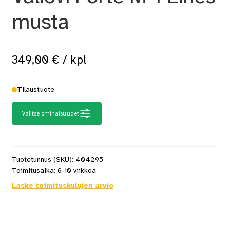
musta
349,00
€
/ kpl
Tilaustuote
Valitse ominaisuudet
Tuotetunnus (SKU):
404295
Toimitusaika:
6-10 viikkoa
Laske toimituskulujen arvio