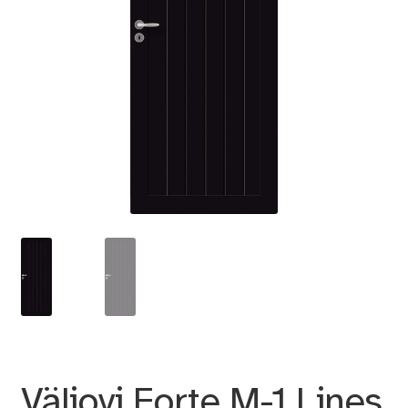
Väliovi Forte M-1 Lines