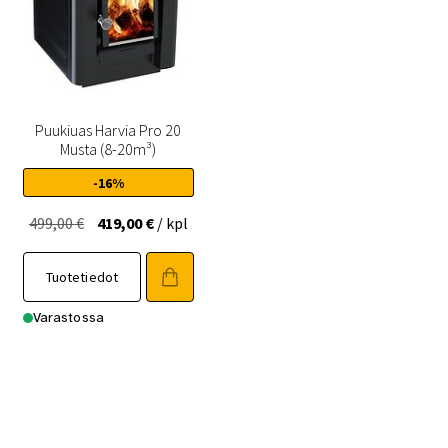
Puukiuas Harvia Pro 20
Musta (8-20m³)
-16%
Alkuperäinen
Nykyinen
499,00
€
419,00
€
/ kpl
hinta
hinta
oli:
on:
Tuotetiedot
499,00 €.
419,00 €.
Varastossa