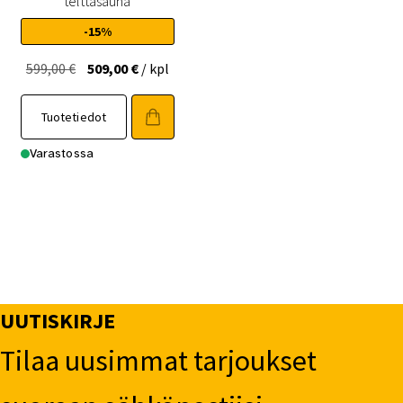
telttasauna
-15%
Alkuperäinen
Nykyinen
599,00
€
509,00
€
/ kpl
hinta
hinta
oli:
on:
Tuotetiedot
599,00 €.
509,00 €.
Varastossa
UUTISKIRJE
Tilaa uusimmat tarjoukset