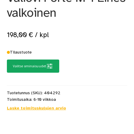
valkoinen
198,00
€
/ kpl
Tilaustuote
Valitse ominaisuudet
Tuotetunnus (SKU):
404292
Toimitusaika:
6-10 viikkoa
Laske toimituskulujen arvio