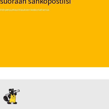
suoraan sähköpostiisi
Voit peruuttaa tilauksen koska tahansa.