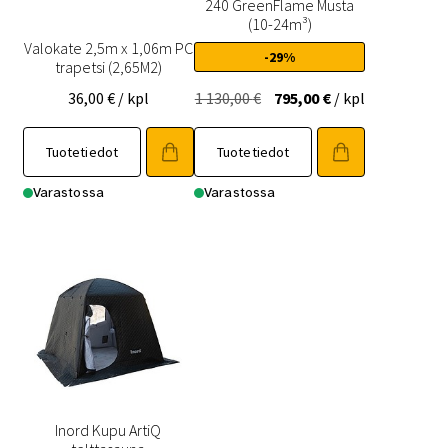
240 GreenFlame Musta
(10-24m³)
Valokate 2,5m x 1,06m PC
-29%
trapetsi (2,65M2)
Alkuperäinen
Nykyinen
36,00
€
/ kpl
1 130,00
€
795,00
€
/ kpl
hinta
hinta
oli:
on:
Tuotetiedot
Tuotetiedot
1
795,00 €.
Varastossa
Varastossa
130,00 €.
Inord Kupu ArtiQ