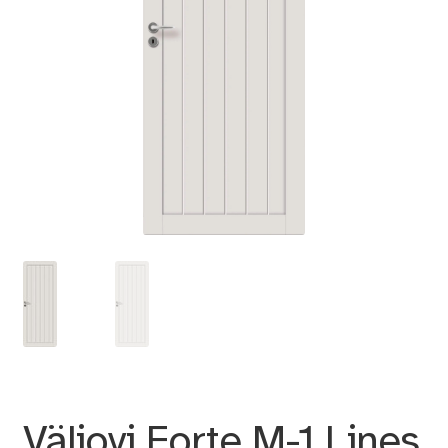
Väliovi Forte M-1 Lines