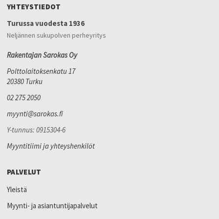
YHTEYSTIEDOT
Turussa vuodesta 1936
Neljännen sukupolven perheyritys
Rakentajan Sarokas Oy
Polttolaitoksenkatu 17
20380 Turku
02 275 2050
myynti@sarokas.fi
Y-tunnus: 0915304-6
Myyntitiimi ja yhteyshenkilöt
PALVELUT
Yleistä
Myynti- ja asiantuntijapalvelut