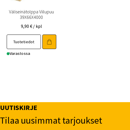
Väliseinätolppa Viilupuu
39X66X4000
9,90
€
/ kpl
Tuotetiedot
Varastossa
UUTISKIRJE
Tilaa uusimmat tarjoukset