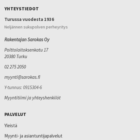
YHTEYSTIEDOT
Turussa vuodesta 1936
Neljännen sukupolven perheyritys
Rakentajan Sarokas Oy
Polttolaitoksenkatu 17
20380 Turku
02 275 2050
myynti@sarokas.fi
Y-tunnus: 0915304-6
Myyntitiimi ja yhteyshenkilöt
PALVELUT
Yleistä
Myynti- ja asiantuntijapalvelut