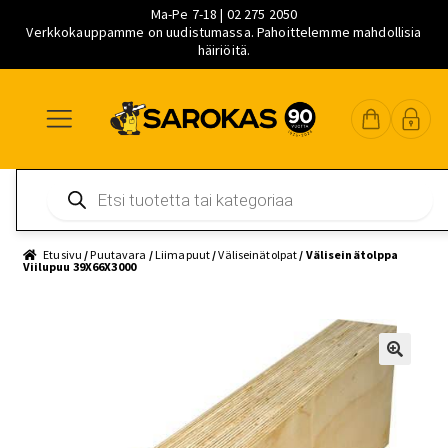
Ma-Pe 7-18 | 02 275 2050
Verkkokauppamme on uudistumassa. Pahoittelemme mahdollisia
häiriöitä.
Siirry
Siirry
Siirry
navigointiin
sisältöön
pääsisältöön
Products
search
Etusivu
/
Puutavara
/
Liimapuut
/
Väliseinätolpat
/ Väliseinätolppa
Viilupuu 39X66X3000