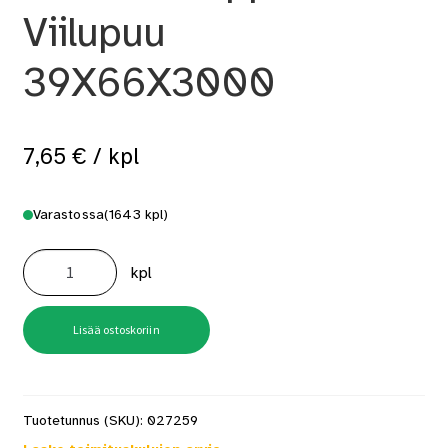
Viilupuu
39X66X3000
7,65
€
/ kpl
Varastossa
(1643 kpl)
Väliseinätolppa
Viilupuu
kpl
39X66X3000
määrä
Lisää ostoskoriin
Tuotetunnus (SKU):
027259