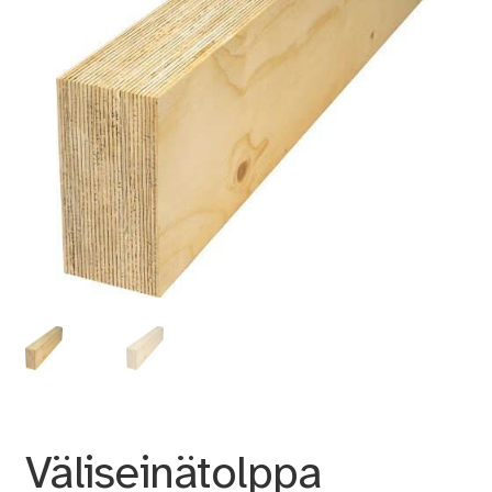
Väliseinätolppa