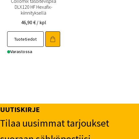
Collomix tasoitevispilä
DLX120 HF Hexafix-
kiinnityksellä
46,90
€
/ kpl
Tuotetiedot
Varastossa
UUTISKIRJE
Tilaa uusimmat tarjoukset