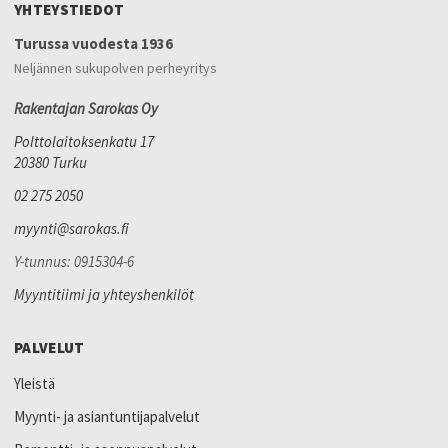
YHTEYSTIEDOT
Turussa vuodesta 1936
Neljännen sukupolven perheyritys
Rakentajan Sarokas Oy
Polttolaitoksenkatu 17
20380 Turku
02 275 2050
myynti@sarokas.fi
Y-tunnus: 0915304-6
Myyntitiimi ja yhteyshenkilöt
PALVELUT
Yleistä
Myynti- ja asiantuntijapalvelut