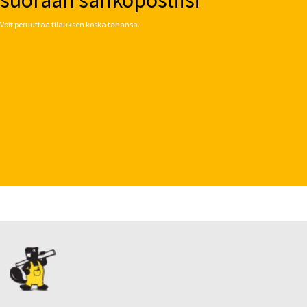
suoraan sähköpostiisi
Voit peruuttaa tilauksen koska tahansa.