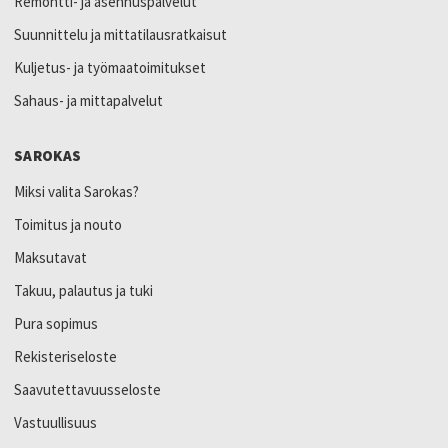
Remontti- ja asennuspalvelut
Suunnittelu ja mittatilausratkaisut
Kuljetus- ja työmaatoimitukset
Sahaus- ja mittapalvelut
SAROKAS
Miksi valita Sarokas?
Toimitus ja nouto
Maksutavat
Takuu, palautus ja tuki
Pura sopimus
Rekisteriseloste
Saavutettavuusseloste
Vastuullisuus