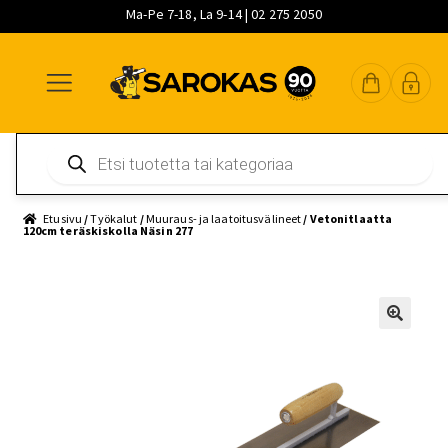
Ma-Pe 7-18, La 9-14 | 02 275 2050
Siirry
Siirry
Siirry
navigointiin
sisältöön
pääsisältöön
Products
search
Etusivu
/
Työkalut
/
Muuraus- ja laatoitusvälineet
/ Vetonitlaatta
120cm teräskiskolla Näsin 277