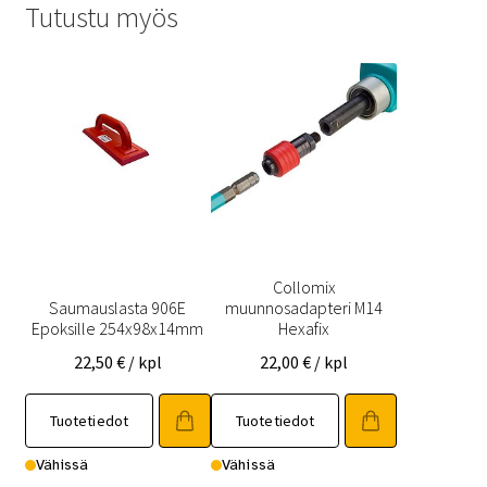
Tutustu myös
Collomix
Saumauslasta 906E
muunnosadapteri M14
Epoksille 254x98x14mm
Hexafix
22,50
€
/ kpl
22,00
€
/ kpl
Tuotetiedot
Tuotetiedot
Vähissä
Vähissä