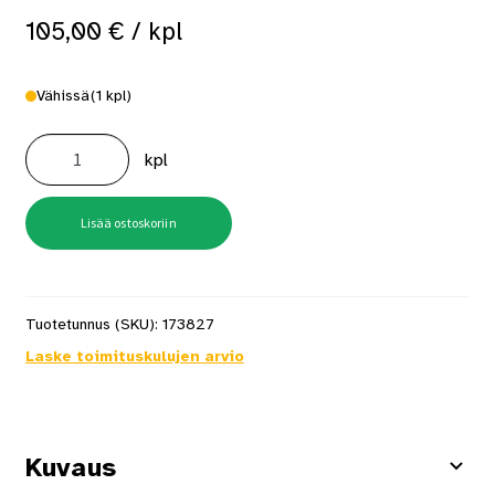
105,00
€
/ kpl
Vähissä
(1 kpl)
Vetonitlaatta
120cm
kpl
teräskiskolla
Näsin
277
määrä
Lisää ostoskoriin
Tuotetunnus (SKU):
173827
Laske toimituskulujen arvio
Kuvaus