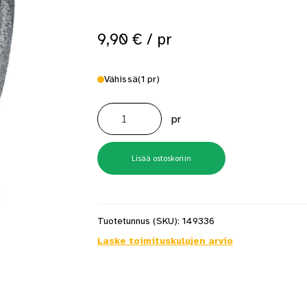
 saat saunan puupinnat taas siisteiksi
Usein kysytyt kysymykset 
9,90
€
/ pr
Vähissä
(1 pr)
Viiltosuojakäsine
D-
pr
lk
Nitriili
grip
koko
10
Lisää ostoskoriin
määrä
Tuotetunnus (SKU):
149336
Laske toimituskulujen arvio