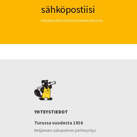
sähköpostiisi
Voit peruuttaa tilauksen koska tahansa.
YHTEYSTIEDOT
Turussa vuodesta 1936
Neljännen sukupolven perheyritys