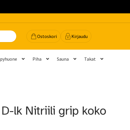
.
Ostoskori
Kirjaudu
lpyhuone
Piha
Sauna
Takat
dot
Majavan vinkit
Majavatili
Maksutavat
Meistä
teyttä
Palautukset ja vaihdot
Palvelut
Peruuttamispyyntö
D-lk Nitriili grip koko
elu ja mittatilausratkaisut
Takuu ja tuki