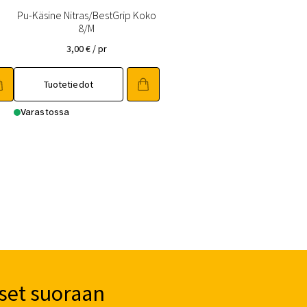
Pu-Käsine Nitras/BestGrip Koko
8/M
3,00
€
/ pr
Tuotetiedot
Varastossa
set suoraan