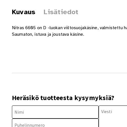
Kuvaus
Lisätiedot
Nitras 6605 on D -luokan viiltosuojakäsine, valmistettu 
Saumaton, istuva ja joustava käsine.
Heräsikö tuotteesta kysymyksiä?