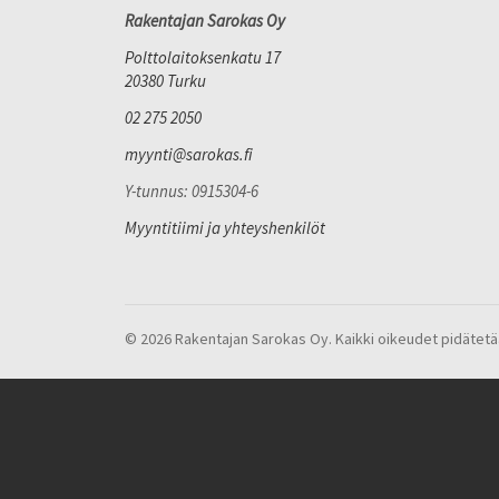
Rakentajan Sarokas Oy
Polttolaitoksenkatu 17
20380 Turku
02 275 2050
myynti@sarokas.fi
Y-tunnus: 0915304-6
Myyntitiimi ja yhteyshenkilöt
© 2026 Rakentajan Sarokas Oy. Kaikki oikeudet pidätetä