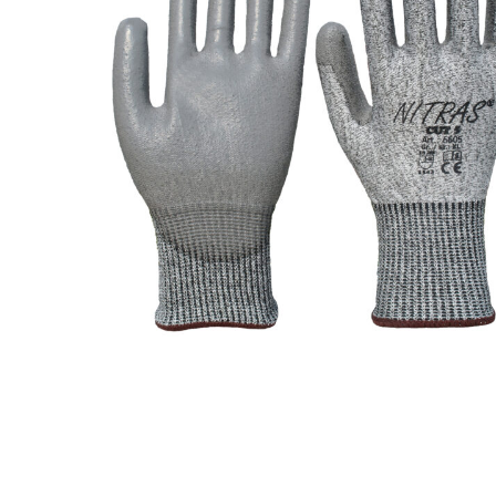
Toimitustavat- ja kulut
Tummuneet tai kuivat lauteet? Näin