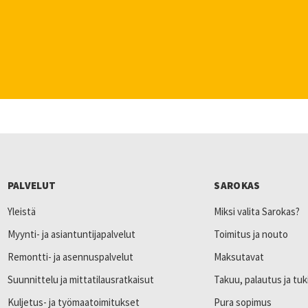
PALVELUT
SAROKAS
Yleistä
Miksi valita Sarokas?
Myynti- ja asiantuntijapalvelut
Toimitus ja nouto
Remontti- ja asennuspalvelut
Maksutavat
Suunnittelu ja mittatilausratkaisut
Takuu, palautus ja tuk
Kuljetus- ja työmaatoimitukset
Pura sopimus