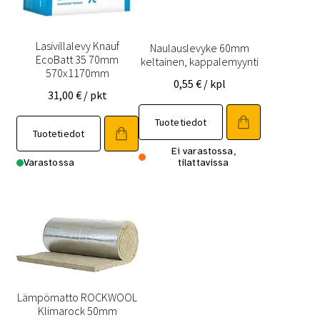
Lasivillalevy Knauf
Naulauslevyke 60mm
EcoBatt 35 70mm
keltainen, kappalemyynti
570x1170mm
0,55
€
/ kpl
31,00
€
/ pkt
Tuotetiedot
Tuotetiedot
Ei varastossa,
Varastossa
tilattavissa
Lämpömatto ROCKWOOL
Klimarock 50mm