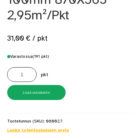
2,95m²/Pkt
31,00
€
/ pkt
Varastossa
(191 pkt)
Vuorivilla
ROCKWOOL
pkt
100mm
870X565
2,95m²/Pkt
määrä
Lisää ostoskoriin
Tuotetunnus (SKU):
080027
Laske toimituskulujen arvio