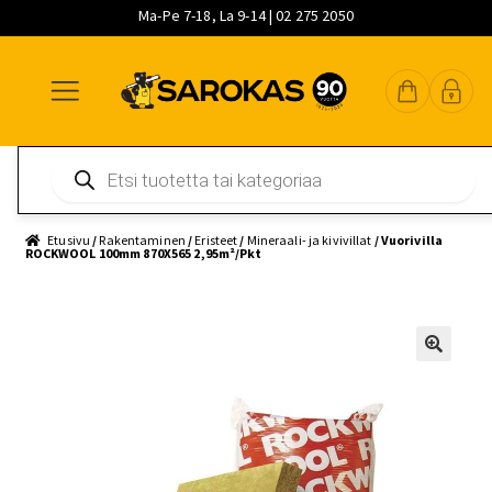
Ma-Pe 7-18, La 9-14 | 02 275 2050
Siirry
Siirry
Siirry
navigointiin
sisältöön
pääsisältöön
Products
search
Etusivu
/
Rakentaminen
/
Eristeet
/
Mineraali- ja kivivillat
/ Vuorivilla
ROCKWOOL 100mm 870X565 2,95m²/Pkt