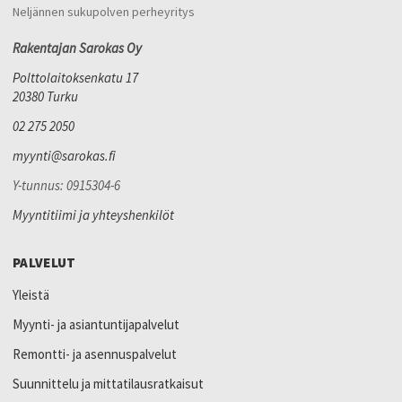
Neljännen sukupolven perheyritys
Rakentajan Sarokas Oy
Polttolaitoksenkatu 17
20380 Turku
02 275 2050
myynti@sarokas.fi
Y-tunnus: 0915304-6
Myyntitiimi ja yhteyshenkilöt
PALVELUT
Yleistä
Myynti- ja asiantuntijapalvelut
Remontti- ja asennuspalvelut
Suunnittelu ja mittatilausratkaisut