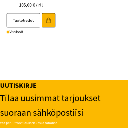
105,00
€
/ rll
Tuotetiedot
Vähissä
UUTISKIRJE
Tilaa uusimmat tarjoukset
suoraan sähköpostiisi
Voit peruuttaa tilauksen koska tahansa.