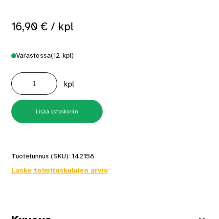
16,90
€
/ kpl
Varastossa
(12 kpl)
Wc
Lukitus
kpl
Habo
A262
kiiltävä
messinki
määrä
Lisää ostoskoriin
Tuotetunnus (SKU):
142158
Laske toimituskulujen arvio