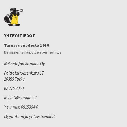
YHTEYSTIEDOT
Turussa vuodesta 1936
Neljännen sukupolven perheyritys
Rakentajan Sarokas Oy
Polttolaitoksenkatu 17
20380 Turku
02 275 2050
myynti@sarokas.fi
Y-tunnus: 0915304-6
Myyntitiimi ja yhteyshenkilöt