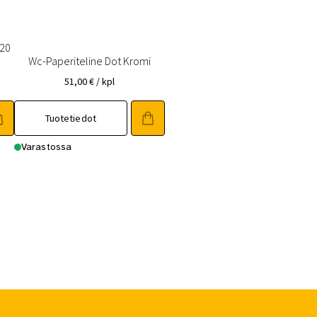
320
Wc-Paperiteline Dot Kromi
51,00
€
/ kpl
Tuotetiedot
Varastossa