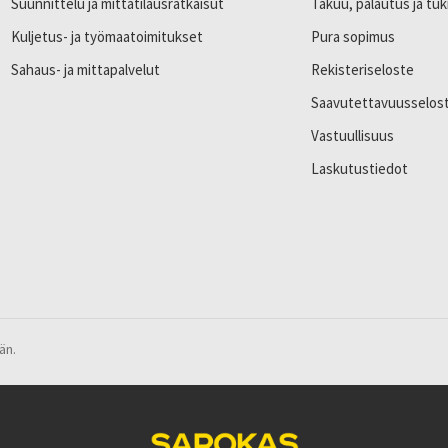
Suunnittelu ja mittatilausratkaisut
Takuu, palautus ja tuk
Kuljetus- ja työmaatoimitukset
Pura sopimus
Sahaus- ja mittapalvelut
Rekisteriseloste
Saavutettavuusselos
Vastuullisuus
Laskutustiedot
än.