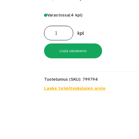
Varastossa
(4 kpl)
Wc-
paperiteline
kpl
Smedbo
RK341
house
määrä
Lisää ostoskoriin
Tuotetunnus (SKU):
799794
Laske toimituskulujen arvio