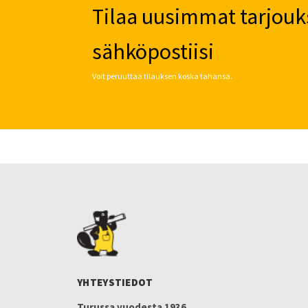
Tilaa uusimmat tarjouk
sähköpostiisi
Voit peruuttaa tilauksen koska tahansa.
YHTEYSTIEDOT
Turussa vuodesta 1936