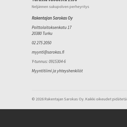
Neljännen sukupolven perheyritys
Rakentajan Sarokas Oy
Polttolaitoksenkatu 17
20380 Turku
02 275 2050
myynti@sarokas.fi
Y-tunnus: 0915304-6
Myyntitiimi ja yhteyshenkilöt
© 2026 Rakentajan Sarokas Oy. Kaikki oikeudet pidätetä