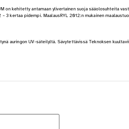
n kehitetty antamaan ylivertainen suoja sääolosuhteita vast
opa 2 – 3 kertaa pidempi. MaalausRYL 2012:n mukainen maalaustu
tynä auringon UV-säteilyltä. Sävytettävissä Teknoksen kuultavii