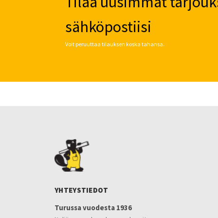
Tilaa uusimmat tarjouk
sähköpostiisi
Voit peruuttaa tilauksen koska tahansa.
YHTEYSTIEDOT
Turussa vuodesta 1936