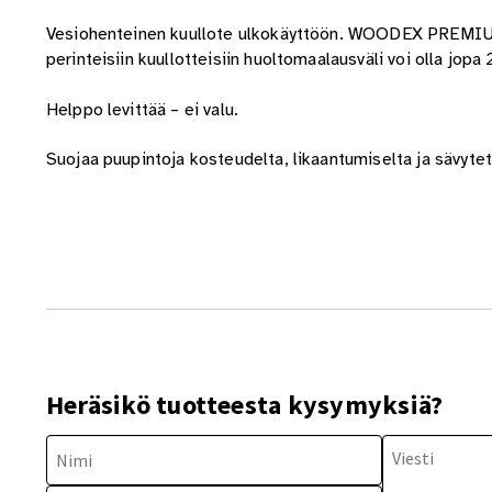
Vesiohenteinen kuullote ulkokäyttöön. WOODEX PREMIUM o
perinteisiin kuullotteisiin huoltomaalausväli voi olla j
Helppo levittää – ei valu.
Suojaa puupintoja kosteudelta, likaantumiselta ja sävytet
Heräsikö tuotteesta kysymyksiä?