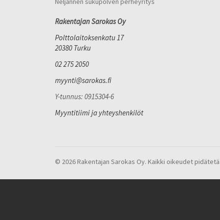
Neljännen sukupolven perheyritys
Rakentajan Sarokas Oy
Polttolaitoksenkatu 17
20380 Turku
02 275 2050
myynti@sarokas.fi
Y-tunnus: 0915304-6
Myyntitiimi ja yhteyshenkilöt
© 2026 Rakentajan Sarokas Oy. Kaikki oikeudet pidätetä