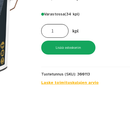
Varastossa
(34 kpl)
Woodex
Premium
kpl
Väritön
9
l
määrä
Lisää ostoskoriin
Tuotetunnus (SKU):
300113
Laske toimituskulujen arvio