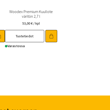
Woodex Premium Kuullote
väritön 2,7 l
53,00
€
/ kpl
Tuotetiedot
Varastossa