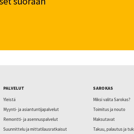
set suoraan
PALVELUT
SAROKAS
Yleistä
Miksi valita Sarokas?
Myynti- ja asiantuntijapalvelut
Toimitus ja nouto
Remontti- ja asennuspalvelut
Maksutavat
Suunnittelu ja mittatilausratkaisut
Takuu, palautus ja tuk