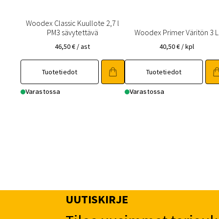
Woodex Classic Kuullote 2,7 l
PM3 sävytettävä
Woodex Primer Väritön 3 L
46,50
€
/ ast
40,50
€
/ kpl
Tuotetiedot
Tuotetiedot
Varastossa
Varastossa
UUTISKIRJE