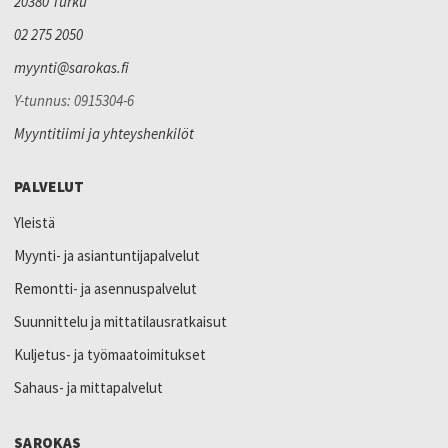
20380 Turku
02 275 2050
myynti@sarokas.fi
Y-tunnus: 0915304-6
Myyntitiimi ja yhteyshenkilöt
PALVELUT
Yleistä
Myynti- ja asiantuntijapalvelut
Remontti- ja asennuspalvelut
Suunnittelu ja mittatilausratkaisut
Kuljetus- ja työmaatoimitukset
Sahaus- ja mittapalvelut
SAROKAS