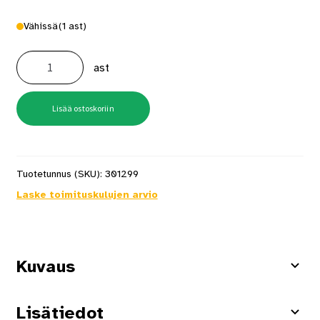
Vähissä
(1 ast)
Yki
Sokkelipohjuste
ast
250
ml
Tikkurila
määrä
Lisää ostoskoriin
Tuotetunnus (SKU):
301299
Laske toimituskulujen arvio
Kuvaus
Lisätiedot