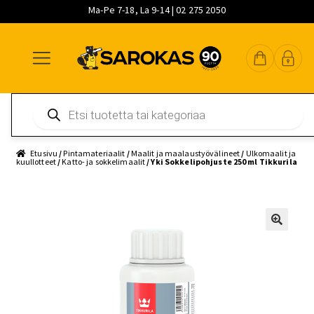
Ma-Pe 7-18, La 9-14 | 02 275 2050
Siirry
Siirry
Siirry
navigointiin
sisältöön
pääsisältöön
Products
search
Etusivu
/
Pintamateriaalit
/
Maalit ja maalaustyövälineet
/
Ulkomaalit ja
kuullotteet
/
Katto- ja sokkelimaalit
/ Yki Sokkelipohjuste 250 ml Tikkurila