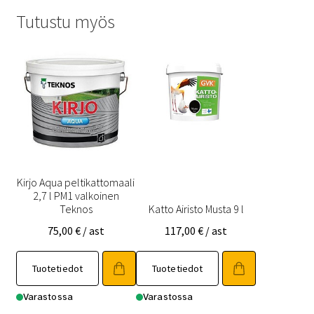
Tutustu myös
Kirjo Aqua peltikattomaali
2,7 l PM1 valkoinen
Teknos
Katto Airisto Musta 9 l
75,00
€
/ ast
117,00
€
/ ast
Tuotetiedot
Tuotetiedot
Varastossa
Varastossa