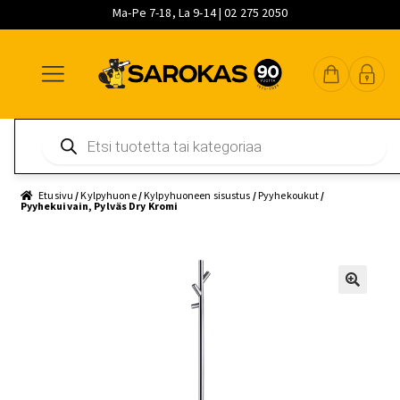
Ma-Pe 7-18, La 9-14 | 02 275 2050
Siirry
Siirry
Siirry
navigointiin
sisältöön
pääsisältöön
Products
search
Etusivu
/
Kylpyhuone
/
Kylpyhuoneen sisustus
/
Pyyhekoukut
/
Pyyhekuivain, Pylväs Dry Kromi