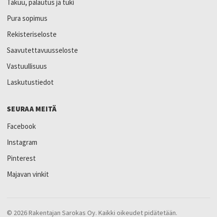
Takuu, palautus ja tuki
Pura sopimus
Rekisteriseloste
Saavutettavuusseloste
Vastuullisuus
Laskutustiedot
SEURAA MEITÄ
Facebook
Instagram
Pinterest
Majavan vinkit
© 2026 Rakentajan Sarokas Oy. Kaikki oikeudet pidätetään.