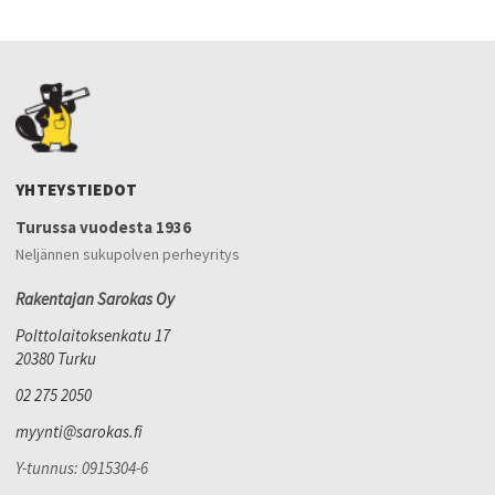
YHTEYSTIEDOT
Turussa vuodesta 1936
Neljännen sukupolven perheyritys
Rakentajan Sarokas Oy
Polttolaitoksenkatu 17
20380 Turku
02 275 2050
myynti@sarokas.fi
Y-tunnus: 0915304-6