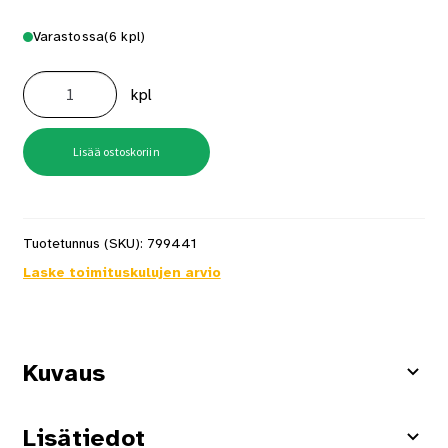
Varastossa
(6 kpl)
Pyyhekuivain,
Pylväs
kpl
Dry
Kromi
määrä
Lisää ostoskoriin
Tuotetunnus (SKU):
799441
Laske toimituskulujen arvio
Kuvaus
Lisätiedot