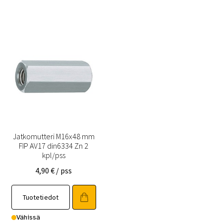
Jatkomutteri M16x48 mm
FIP AV17 din6334 Zn 2
kpl/pss
4,90
€
/ pss
Tuotetiedot
Vähissä