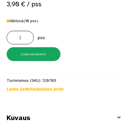
3,90
€
/ pss
Vähissä
(10 pss)
Siipimutteri
M10
pss
FIP
amf
Zn
8
kpl/pss
Lisää ostoskoriin
määrä
Tuotetunnus (SKU):
120703
Laske toimituskulujen arvio
Kuvaus