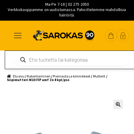
Ma-Pe 7-18 | 02 275 2050
Verkkokauppamme on uudistumassa. Pahoittelemme mahdollisia
häiriöitä.
Siirry
Siirry
Siirry
navigointiin
sisältöön
pääsisältöön
Products
search
Etusivu
/
Rakentaminen
/
Pienrauta ja kiinnikkeet
/
Mutterit
/
Siipimutteri M10 FIP amf Zn 8 kpl/pss