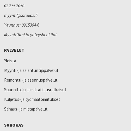
02 275 2050
myynti@sarokas.fi
Y-tunnus: 0915304-6
Myyntitiimi ja yhteyshenkilöt
PALVELUT
Yleistä
Myynti- ja asiantuntijapalvelut
Remontti- ja asennuspalvelut
Suunnittelu ja mittatilausratkaisut
Kuljetus- ja työmaatoimitukset
Sahaus- ja mittapalvelut
SAROKAS