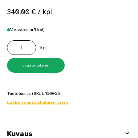
340,00
€
/ kpl
Varastossa
(5 kpl)
Juup
suoja-
kpl
alusta
määrä
Lisää ostoskoriin
Tuotetunnus (SKU):
150058
Laske toimituskulujen arvio
Kuvaus