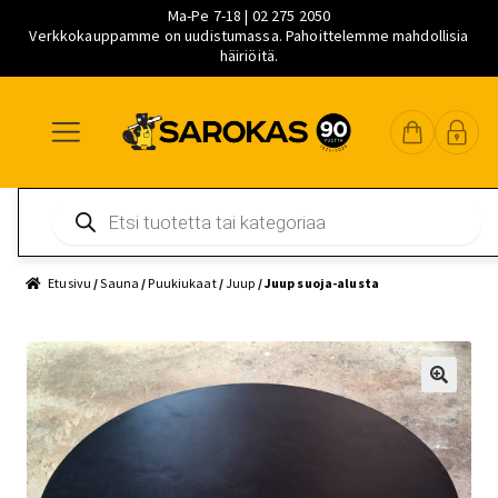
Ma-Pe 7-18 | 02 275 2050
Verkkokauppamme on uudistumassa. Pahoittelemme mahdollisia
häiriöitä.
Siirry
Siirry
Siirry
navigointiin
sisältöön
pääsisältöön
Products
search
Etusivu
/
Sauna
/
Puukiukaat
/
Juup
/ Juup suoja-alusta