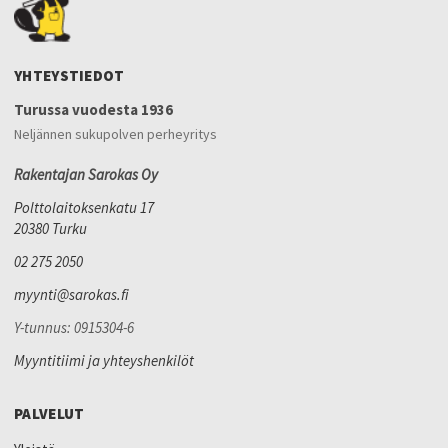
YHTEYSTIEDOT
Turussa vuodesta 1936
Neljännen sukupolven perheyritys
Rakentajan Sarokas Oy
Polttolaitoksenkatu 17
20380 Turku
02 275 2050
myynti@sarokas.fi
Y-tunnus: 0915304-6
Myyntitiimi ja yhteyshenkilöt
PALVELUT