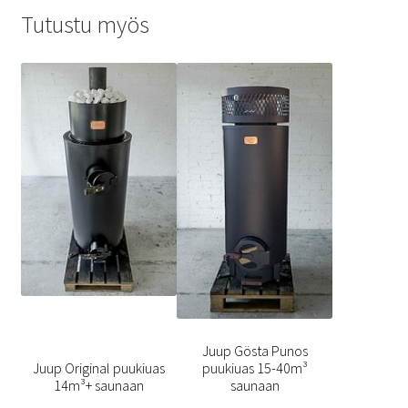
Tutustu myös
Juup Gösta Punos
Juup Original puukiuas
puukiuas 15-40m³
14m³+ saunaan
saunaan