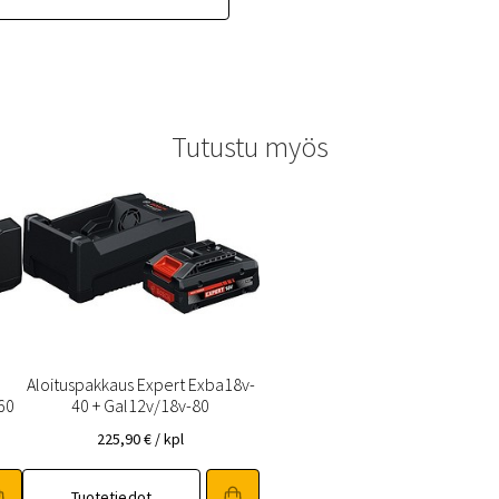
Tutustu myös
Aloituspakkaus Expert Exba18v-
60
40 + Gal12v/18v-80
225,90
€
/ kpl
Tuotetiedot