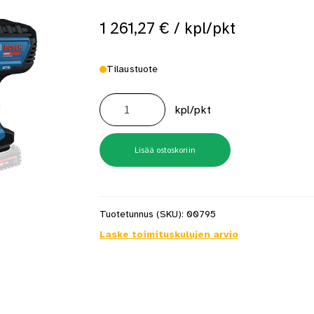
1 261,27
€
/ kpl/pkt
Tilaustuote
Hakasnaulain
Expert
kpl/pkt
Exth18v-
50m
Solo
Xl-
Boxx
Lisää ostoskoriin
määrä
Tuotetunnus (SKU):
00795
Laske toimituskulujen arvio