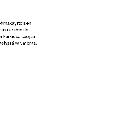
eilmakäyttöisen
usta ranteille.
n kärkiosa suojaa
elystä vaivatonta.