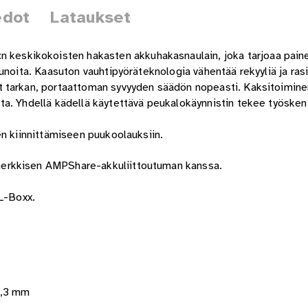
edot
Lataukset
eskikokoisten hakasten akkuhakasnaulain, joka tarjoaa pain
noita. Kaasuton vauhtipyöräteknologia vähentää rekyyliä ja rasit
t tarkan, portaattoman syvyyden säädön nopeasti. Kaksitoimine
a. Yhdellä kädellä käytettävä peukalokäynnistin tekee työskent
en kiinnittämiseen puukoolauksiin.
merkkisen AMPShare-akkuliittoutuman kanssa.
XL-Boxx.
1,3 mm