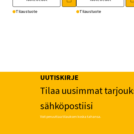
Tilaustuote
Tilaustuote
UUTISKIRJE
Tilaa uusimmat tarjouk
sähköpostiisi
Voit peruuttaa tilauksen koska tahansa.