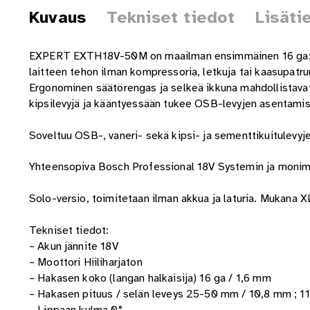
Kuvaus
Tekniset tiedot
Lisäti
EXPERT EXTH18V-50M on maailman ensimmäinen 16 ga:n k
laitteen tehon ilman kompressoria, letkuja tai kaasupatruu
Ergonominen säätörengas ja selkeä ikkuna mahdollistava
kipsilevyjä ja kääntyessään tukee OSB-levyjen asentamist
Soveltuu OSB-, vaneri- sekä kipsi- ja sementtikuitulevyj
Yhteensopiva Bosch Professional 18V Systemin ja moni
Solo-versio, toimitetaan ilman akkua ja laturia. Mukana 
Tekniset tiedot:
– Akun jännite 18V
– Moottori Hiiliharjaton
– Hakasen koko (langan halkaisija) 16 ga / 1,6 mm
– Hakasen pituus / selän leveys 25-50 mm / 10,8 mm ; 1
– Lippaan kulma 0°