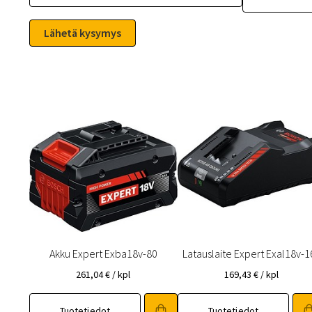
Akku Expert Exba18v-80
Latauslaite Expert Exal18v-1
261,04
€
/ kpl
169,43
€
/ kpl
Tuotetiedot
Tuotetiedot