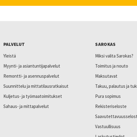
PALVELUT
SAROKAS
Yleistä
Miksi valita Sarokas?
Myynti- ja asiantuntijapalvelut
Toimitus ja nouto
Remontti- ja asennuspalvelut
Maksutavat
Suunnittelu ja mittatilausratkaisut
Takuu, palautus ja tuk
Kuljetus- ja työmaatoimitukset
Pura sopimus
Sahaus- ja mittapalvelut
Rekisteriseloste
Saavutettavuusselos
Vastuullisuus
Laskutustiedot