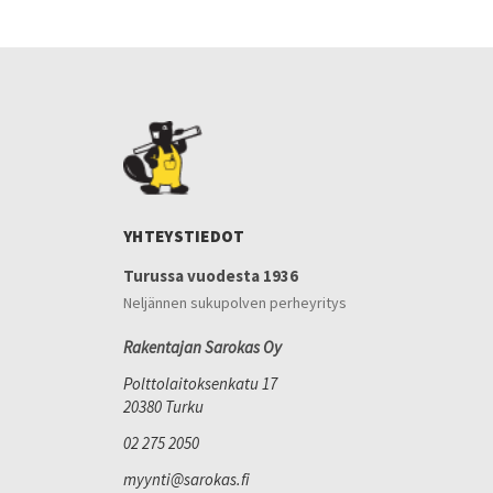
YHTEYSTIEDOT
Turussa vuodesta 1936
Neljännen sukupolven perheyritys
Rakentajan Sarokas Oy
Polttolaitoksenkatu 17
20380 Turku
02 275 2050
myynti@sarokas.fi