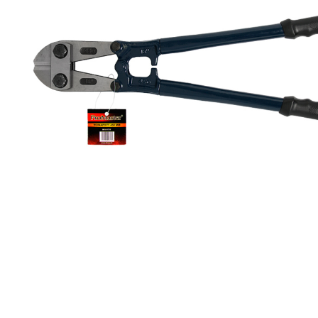
Toimitustavat- ja kulut
Tummuneet tai kuivat lauteet? Näin