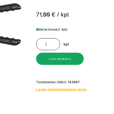
 saat saunan puupinnat taas siisteiksi
Usein kysytyt kysymykset 
71,00
€
/ kpl
Varastossa
(2 kpl)
Voimapihdit
/
kpl
pulttisakset
1050mm
Promaster
määrä
Lisää ostoskoriin
Tuotetunnus (SKU):
143607
Laske toimituskulujen arvio