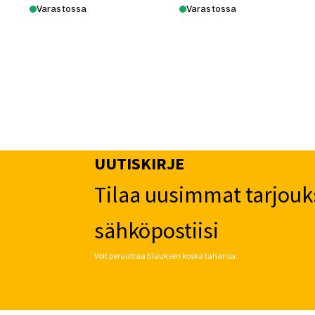
Varastossa
Varastossa
UUTISKIRJE
Tilaa uusimmat tarjouk
sähköpostiisi
Voit peruuttaa tilauksen koska tahansa.