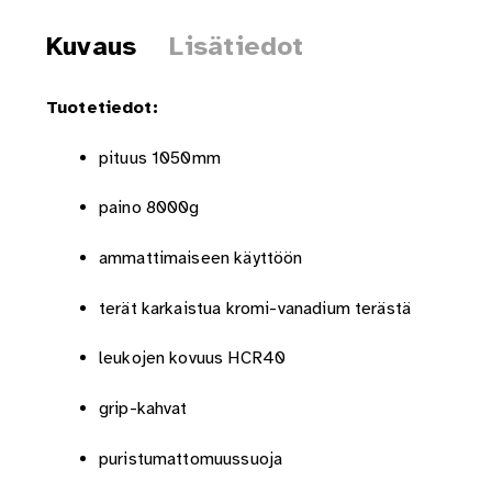
Kuvaus
Lisätiedot
Tuotetiedot:
pituus 1050mm
paino 8000g
ammattimaiseen käyttöön
terät karkaistua kromi-vanadium terästä
leukojen kovuus HCR40
grip-kahvat
puristumattomuussuoja