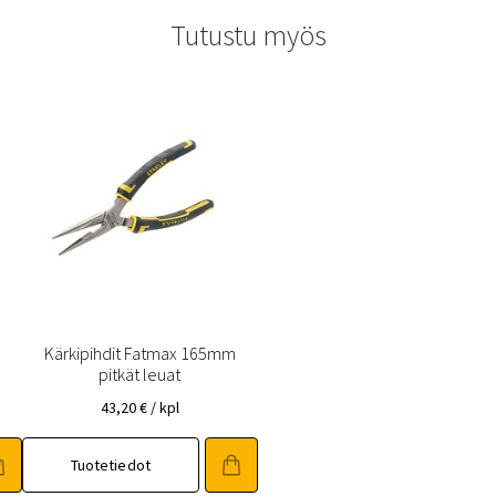
Tutustu myös
Kärkipihdit Fatmax 165mm
pitkät leuat
43,20
€
/ kpl
Tuotetiedot