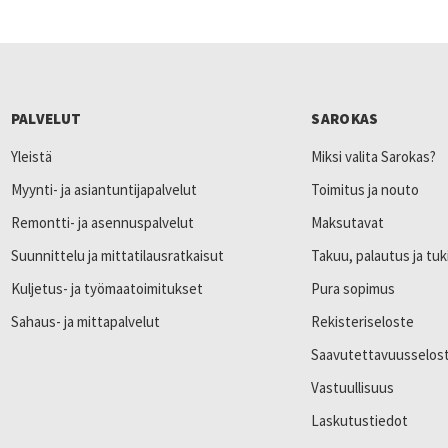
PALVELUT
SAROKAS
Yleistä
Miksi valita Sarokas?
Myynti- ja asiantuntijapalvelut
Toimitus ja nouto
Remontti- ja asennuspalvelut
Maksutavat
Suunnittelu ja mittatilausratkaisut
Takuu, palautus ja tuk
Kuljetus- ja työmaatoimitukset
Pura sopimus
Sahaus- ja mittapalvelut
Rekisteriseloste
Saavutettavuusselos
Vastuullisuus
Laskutustiedot