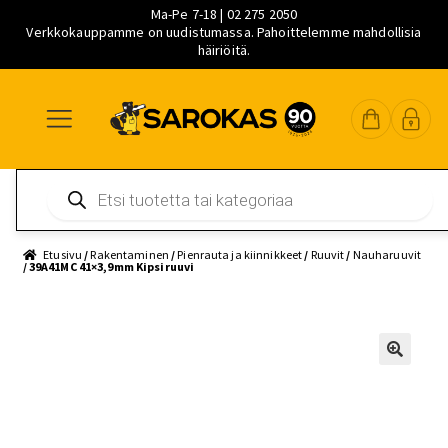
Ma-Pe 7-18 | 02 275 2050
Verkkokauppamme on uudistumassa. Pahoittelemme mahdollisia
häiriöitä.
Siirry
Siirry
Siirry
navigointiin
sisältöön
pääsisältöön
Products
search
Etusivu
/
Rakentaminen
/
Pienrauta ja kiinnikkeet
/
Ruuvit
/
Nauharuuvit
/ 39A41MC 41×3,9mm Kipsiruuvi