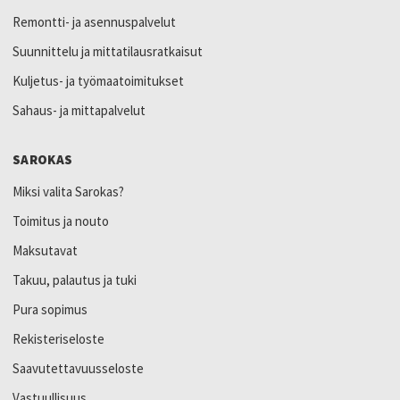
Remontti- ja asennuspalvelut
Suunnittelu ja mittatilausratkaisut
Kuljetus- ja työmaatoimitukset
Sahaus- ja mittapalvelut
SAROKAS
Miksi valita Sarokas?
Toimitus ja nouto
Maksutavat
Takuu, palautus ja tuki
Pura sopimus
Rekisteriseloste
Saavutettavuusseloste
Vastuullisuus