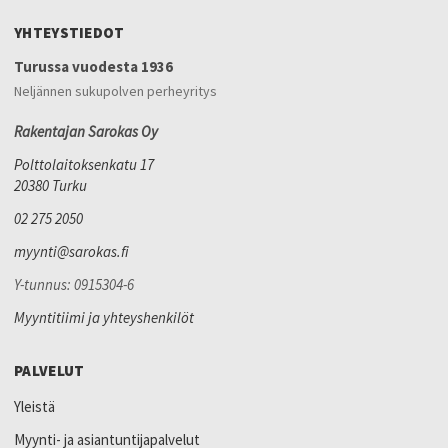
YHTEYSTIEDOT
Turussa vuodesta 1936
Neljännen sukupolven perheyritys
Rakentajan Sarokas Oy
Polttolaitoksenkatu 17
20380 Turku
02 275 2050
myynti@sarokas.fi
Y-tunnus: 0915304-6
Myyntitiimi ja yhteyshenkilöt
PALVELUT
Yleistä
Myynti- ja asiantuntijapalvelut