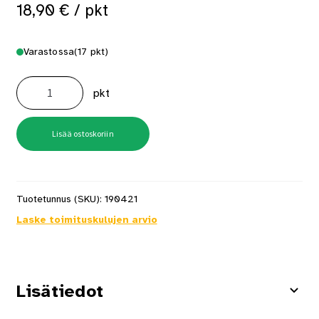
18,90
€
/ pkt
Varastossa
(17 pkt)
39A41MC
41x3,9mm
pkt
Kipsiruuvi
määrä
Lisää ostoskoriin
Tuotetunnus (SKU):
190421
Laske toimituskulujen arvio
Lisätiedot