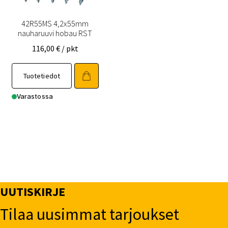
42R55MS 4,2x55mm
nauharuuvi hobau RST
116,00
€
/ pkt
Tuotetiedot
Varastossa
UUTISKIRJE
Tilaa uusimmat tarjoukset