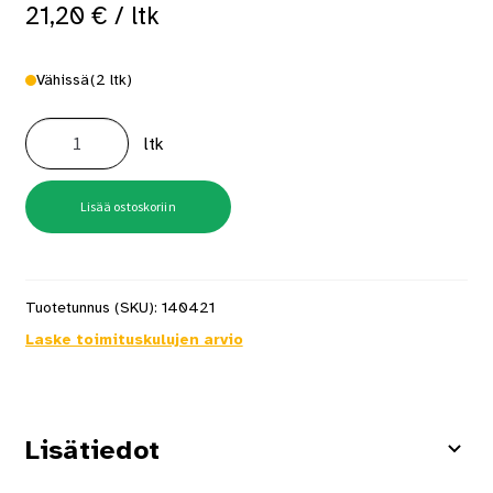
21,20
€
/ ltk
Vähissä
(2 ltk)
5x40
Kupu
ltk
Ruuvi
Abc-
Spax
200
kpl
Lisää ostoskoriin
määrä
Tuotetunnus (SKU):
140421
Laske toimituskulujen arvio
Lisätiedot