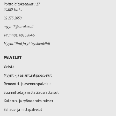
Polttolaitoksenkatu 17
20380 Turku
02 275 2050
myynti@sarokas.fi
Y-tunnus: 0915304-6
Myyntitiimi ja yhteyshenkilöt
PALVELUT
Yleistä
Myynti- ja asiantuntijapalvelut
Remontti- ja asennuspalvelut
Suunnittelu ja mittatilausratkaisut
Kuljetus- ja työmaatoimitukset
Sahaus- ja mittapalvelut