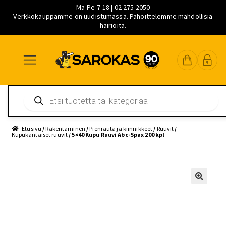
Ma-Pe 7-18 | 02 275 2050
Verkkokauppamme on uudistumassa. Pahoittelemme mahdollisia
häiriöitä.
Siirry
Siirry
Siirry
navigointiin
sisältöön
pääsisältöön
Products
search
Etusivu
/
Rakentaminen
/
Pienrauta ja kiinnikkeet
/
Ruuvit
/
Kupukantaiset ruuvit
/ 5×40 Kupu Ruuvi Abc-Spax 200 kpl