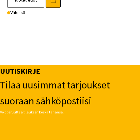
Tuotetiedot
Vähissä
UUTISKIRJE
Tilaa uusimmat tarjoukset
suoraan sähköpostiisi
Voit peruuttaa tilauksen koska tahansa.