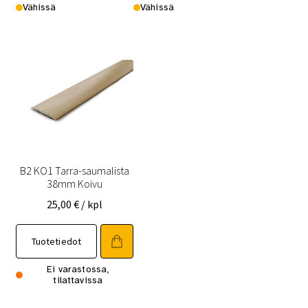
Vähissä
Vähissä
B2 KO1 Tarra-saumalista
38mm Koivu
25,00
€
/ kpl
Tuotetiedot
Ei varastossa,
tilattavissa