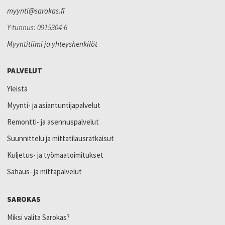
myynti@sarokas.fi
Y-tunnus: 0915304-6
Myyntitiimi ja yhteyshenkilöt
PALVELUT
Yleistä
Myynti- ja asiantuntijapalvelut
Remontti- ja asennuspalvelut
Suunnittelu ja mittatilausratkaisut
Kuljetus- ja työmaatoimitukset
Sahaus- ja mittapalvelut
SAROKAS
Miksi valita Sarokas?