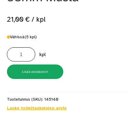
21,00
€
/ kpl
Vähissä
(5 kpl)
A3
BL
kpl
180
Saumalista
38mm
Musta
määrä
Lisää ostoskoriin
Tuotetunnus (SKU):
145140
Laske toimituskulujen arvio