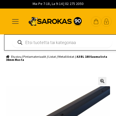
Ma-Pe 7-18, La 9-14 | 02 275 2050
Siirry
Siirry
Siirry
navigointiin
sisältöön
pääsisältöön
Products
search
Etusivu
/
Pintamateriaalit
/
Listat
/
Metallilistat
/ A3 BL 180 Saumalista
38mm Musta