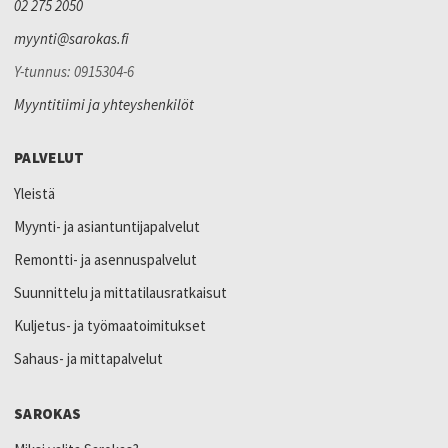
02 275 2050
myynti@sarokas.fi
Y-tunnus: 0915304-6
Myyntitiimi ja yhteyshenkilöt
PALVELUT
Yleistä
Myynti- ja asiantuntijapalvelut
Remontti- ja asennuspalvelut
Suunnittelu ja mittatilausratkaisut
Kuljetus- ja työmaatoimitukset
Sahaus- ja mittapalvelut
SAROKAS