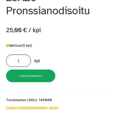
Pronssianodisoitu
25,00
€
/ kpl
Vähissä
(5 kpl)
D3
PE2
kpl
Askelkulma
25X20
Pronssianodisoitu
määrä
Lisää ostoskoriin
Tuotetunnus (SKU):
145080
Laske toimituskulujen arvio