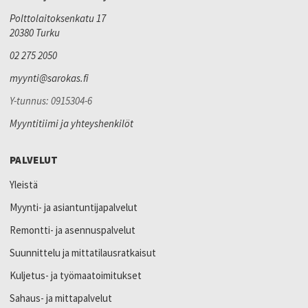
Polttolaitoksenkatu 17
20380 Turku
02 275 2050
myynti@sarokas.fi
Y-tunnus: 0915304-6
Myyntitiimi ja yhteyshenkilöt
PALVELUT
Yleistä
Myynti- ja asiantuntijapalvelut
Remontti- ja asennuspalvelut
Suunnittelu ja mittatilausratkaisut
Kuljetus- ja työmaatoimitukset
Sahaus- ja mittapalvelut