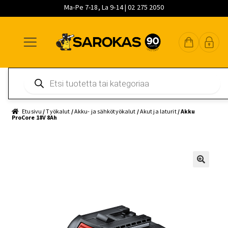
Ma-Pe 7-18, La 9-14 | 02 275 2050
Siirry
Siirry
Siirry
navigointiin
sisältöön
pääsisältöön
Products
search
Etusivu
/
Työkalut
/
Akku- ja sähkötyökalut
/
Akut ja laturit
/ Akku
ProCore 18V 8Ah