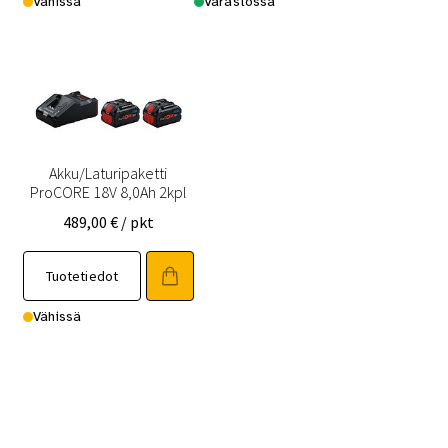
Vähissä
Varastossa
Akku/Laturipaketti
ProCORE 18V 8,0Ah 2kpl
489,00
€
/ pkt
Tuotetiedot
Vähissä