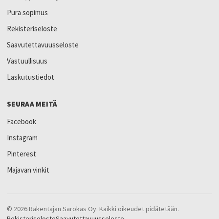
Pura sopimus
Rekisteriseloste
Saavutettavuusseloste
Vastuullisuus
Laskutustiedot
SEURAA MEITÄ
Facebook
Instagram
Pinterest
Majavan vinkit
© 2026 Rakentajan Sarokas Oy. Kaikki oikeudet pidätetään.
Rekisteriseloste
Saavutettavuusseloste