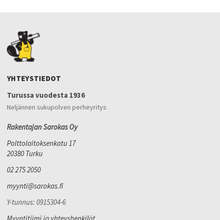
YHTEYSTIEDOT
Turussa vuodesta 1936
Neljännen sukupolven perheyritys
Rakentajan Sarokas Oy
Polttolaitoksenkatu 17
20380 Turku
02 275 2050
myynti@sarokas.fi
Y-tunnus: 0915304-6
Myyntitiimi ja yhteyshenkilöt