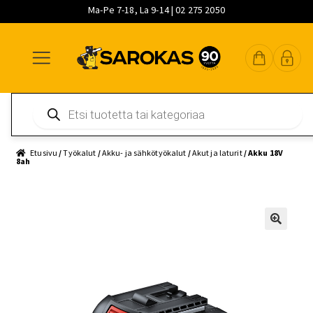
Ma-Pe 7-18, La 9-14 | 02 275 2050
Siirry
Siirry
Siirry
navigointiin
sisältöön
pääsisältöön
Products
search
Etusivu
/
Työkalut
/
Akku- ja sähkötyökalut
/
Akut ja laturit
/ Akku 18V
8ah