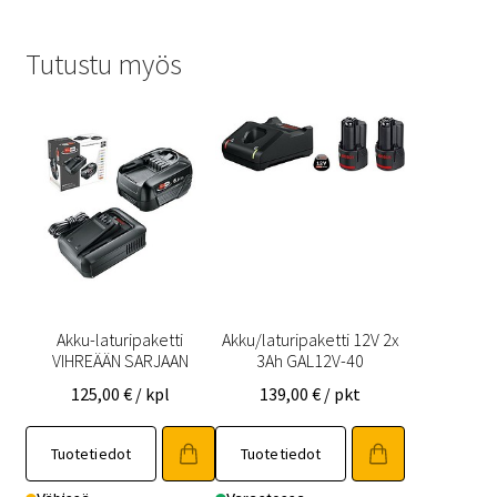
Tutustu myös
Akku-laturipaketti
Akku/laturipaketti 12V 2x
VIHREÄÄN SARJAAN
3Ah GAL12V-40
125,00
€
/ kpl
139,00
€
/ pkt
Tuotetiedot
Tuotetiedot