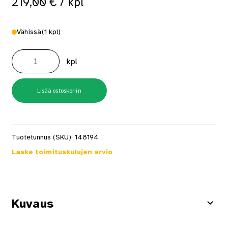
219,00
€
/ kpl
Vähissä
(1 kpl)
Akku
18V
kpl
8ah
määrä
Lisää ostoskoriin
Tuotetunnus (SKU):
148194
Laske toimituskulujen arvio
Kuvaus