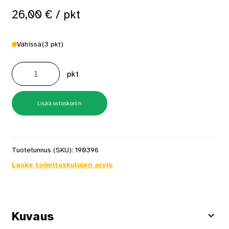
26,00
€
/ pkt
Vähissä
(3 pkt)
AT05BAAP
13x8mm
pkt
hakanen
24000
kpl/pkt
määrä
Lisää ostoskoriin
Tuotetunnus (SKU):
190396
Laske toimituskulujen arvio
Kuvaus