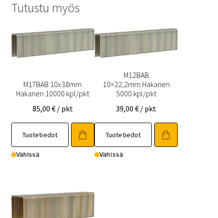
Tutustu myös
M12BAB
M17BAB 10x38mm
10×22,2mm Hakanen
Hakanen 10000 kpl/pkt
5000 kpl/pkt
85,00
€
/ pkt
39,00
€
/ pkt
Tuotetiedot
Tuotetiedot
Vähissä
Vähissä