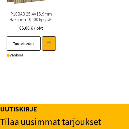
P10BAB 25,4×15,9mm
Hakanen 10000 kpl/pkt
85,00
€
/ pkt
Tuotetiedot
Vähissä
UUTISKIRJE
Tilaa uusimmat tarjoukset