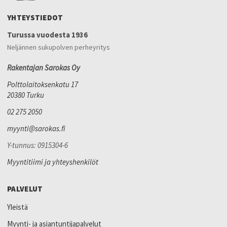
YHTEYSTIEDOT
Turussa vuodesta 1936
Neljännen sukupolven perheyritys
Rakentajan Sarokas Oy
Polttolaitoksenkatu 17
20380 Turku
02 275 2050
myynti@sarokas.fi
Y-tunnus: 0915304-6
Myyntitiimi ja yhteyshenkilöt
PALVELUT
Yleistä
Myynti- ja asiantuntijapalvelut