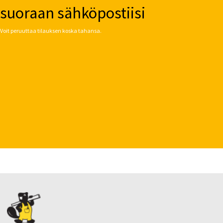
suoraan sähköpostiisi
Voit peruuttaa tilauksen koska tahansa.