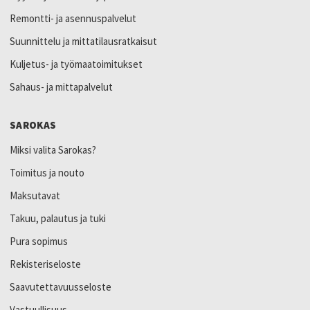
Remontti- ja asennuspalvelut
Suunnittelu ja mittatilausratkaisut
Kuljetus- ja työmaatoimitukset
Sahaus- ja mittapalvelut
SAROKAS
Miksi valita Sarokas?
Toimitus ja nouto
Maksutavat
Takuu, palautus ja tuki
Pura sopimus
Rekisteriseloste
Saavutettavuusseloste
Vastuullisuus