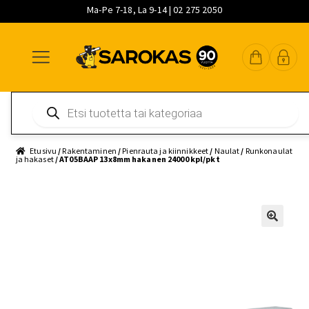
Ma-Pe 7-18, La 9-14 | 02 275 2050
Siirry
Siirry
Siirry
navigointiin
sisältöön
pääsisältöön
Products
search
Etusivu
/
Rakentaminen
/
Pienrauta ja kiinnikkeet
/
Naulat
/
Runkonaulat
ja hakaset
/ AT05BAAP 13x8mm hakanen 24000 kpl/pkt