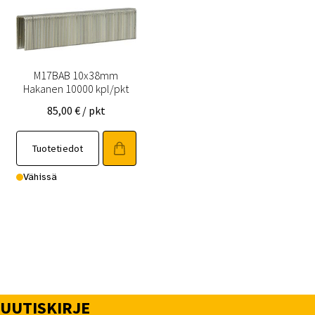
M17BAB 10x38mm
Hakanen 10000 kpl/pkt
85,00
€
/ pkt
Tuotetiedot
Vähissä
UUTISKIRJE