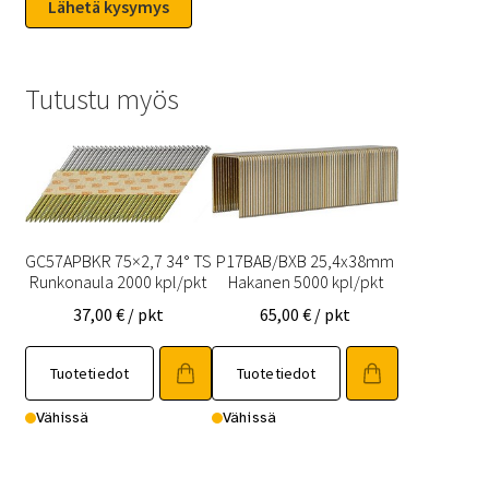
Tutustu myös
GC57APBKR 75×2,7 34° TS
P17BAB/BXB 25,4x38mm
Runkonaula 2000 kpl/pkt
Hakanen 5000 kpl/pkt
37,00
€
/ pkt
65,00
€
/ pkt
Tuotetiedot
Tuotetiedot
Vähissä
Vähissä