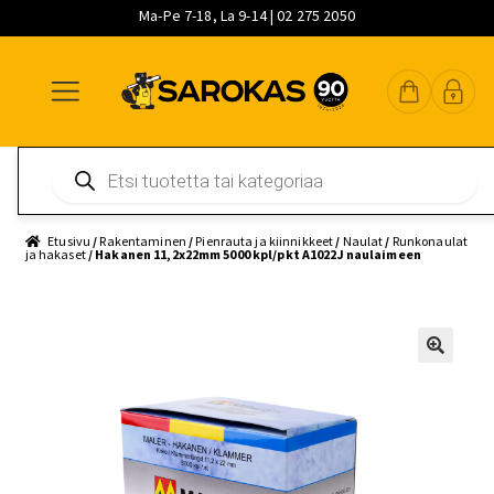
Ma-Pe 7-18, La 9-14 | 02 275 2050
Siirry
Siirry
Siirry
navigointiin
sisältöön
pääsisältöön
Products
search
Etusivu
/
Rakentaminen
/
Pienrauta ja kiinnikkeet
/
Naulat
/
Runkonaulat
ja hakaset
/ Hakanen 11,2x22mm 5000 kpl/pkt A1022J naulaimeen