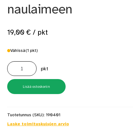
naulaimeen
19,00
€
/ pkt
Vähissä
(1 pkt)
Hakanen
11,2x22mm
pkt
5000
kpl/pkt
A1022J
naulaimeen
määrä
Lisää ostoskoriin
Tuotetunnus (SKU):
190401
Laske toimituskulujen arvio