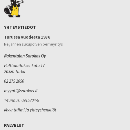
YHTEYSTIEDOT
Turussa vuodesta 1936
Neljännen sukupolven perheyritys
Rakentajan Sarokas Oy
Polttolaitoksenkatu 17
20380 Turku
02 275 2050
myynti@sarokas.fi
Y-tunnus: 0915304-6
Myyntitiimi ja yhteyshenkilöt
PALVELUT