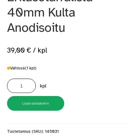
40mm Kulta
Anodisoitu
39,00
€
/ kpl
Vähissä
(1 kpl)
B3S
KE2
kpl
Eritasotarralista
40mm
Kulta
Anodisoitu
määrä
Lisää ostoskoriin
Tuotetunnus (SKU):
145031