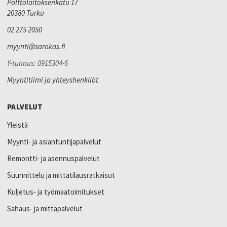
Polttolaitoksenkatu 17
20380 Turku
02 275 2050
myynti@sarokas.fi
Y-tunnus: 0915304-6
Myyntitiimi ja yhteyshenkilöt
PALVELUT
Yleistä
Myynti- ja asiantuntijapalvelut
Remontti- ja asennuspalvelut
Suunnittelu ja mittatilausratkaisut
Kuljetus- ja työmaatoimitukset
Sahaus- ja mittapalvelut