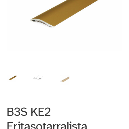
B3S KE2
Eritasotarralista