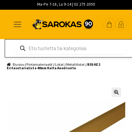
Ma-Pe 7-18, La 9-14 | 02 275 2050
Siirry
Siirry
Siirry
navigointiin
sisältöön
pääsisältöön
Products
search
Etusivu
/
Pintamateriaalit
/
Listat
/
Metallilistat
/ B3S KE2
Eritasotarralista 40mm Kulta Anodisoitu