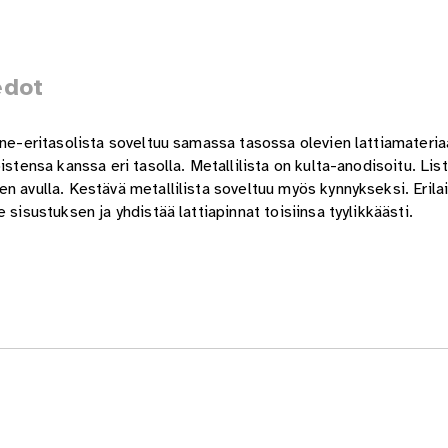
edot
ione-eritasolista soveltuu samassa tasossa olevien lattiamateri
istensa kanssa eri tasolla. Metallilista on kulta-anodisoitu. Li
n avulla. Kestävä metallilista soveltuu myös kynnykseksi. Erilai
sisustuksen ja yhdistää lattiapinnat toisiinsa tyylikkäästi.