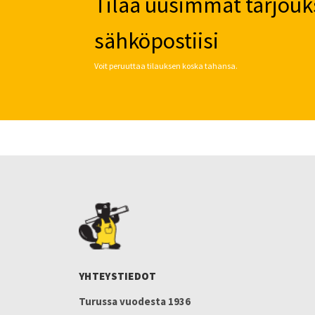
Tilaa uusimmat tarjouk
sähköpostiisi
Voit peruuttaa tilauksen koska tahansa.
YHTEYSTIEDOT
Turussa vuodesta 1936