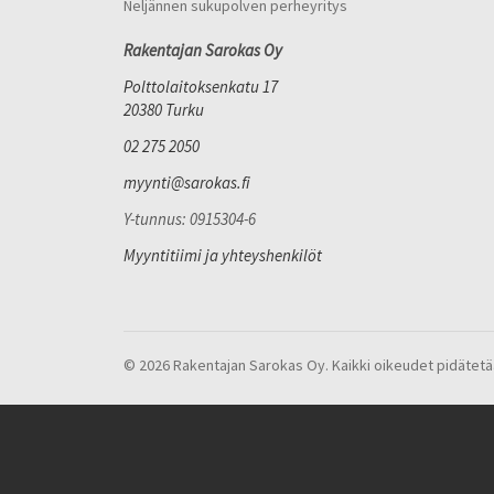
Neljännen sukupolven perheyritys
Rakentajan Sarokas Oy
Polttolaitoksenkatu 17
20380 Turku
02 275 2050
myynti@sarokas.fi
Y-tunnus: 0915304-6
Myyntitiimi ja yhteyshenkilöt
© 2026 Rakentajan Sarokas Oy. Kaikki oikeudet pidätetä