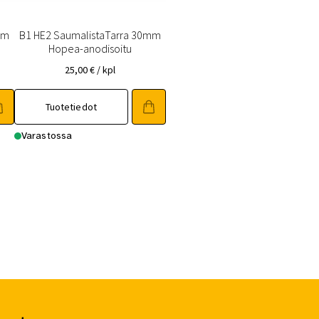
mm
B1 HE2 SaumalistaTarra 30mm
Hopea-anodisoitu
25,00
€
/ kpl
Tuotetiedot
Varastossa