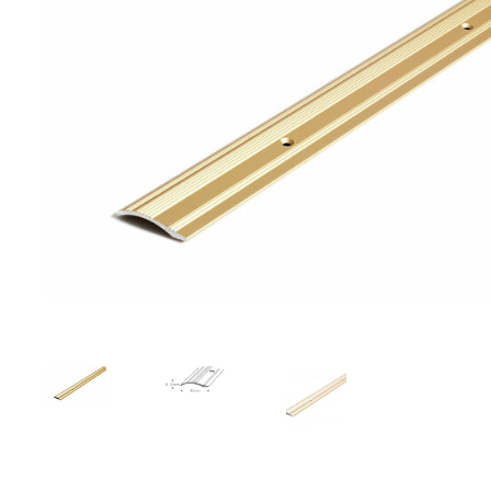
Toimitustavat- ja kulut
Tummuneet tai kuivat lauteet? Näin