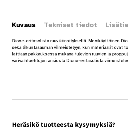
Kuvaus
Tekniset tiedot
Lisäti
Dione-eritasolista ruuvikiinnityksellä. Monikäyttöinen D
sekä liikuntasauman viimeistelyyn, kun materiaalit ovat to
lattiaan pakkauksessa mukana tulevien ruuvien ja proppuje
värivaihtoehtojen ansiosta Dione-eritasolista viimeistelee 
Heräsikö tuotteesta kysymyksiä?