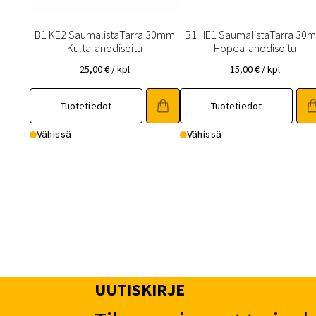
B1 KE2 SaumalistaTarra 30mm
B1 HE1 SaumalistaTarra 30
Kulta-anodisoitu
Hopea-anodisoitu
25,00
€
/ kpl
15,00
€
/ kpl
Tuotetiedot
Tuotetiedot
Vähissä
Vähissä
UUTISKIRJE