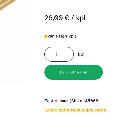
 saat saunan puupinnat taas siisteiksi
Usein kysytyt kysymykset 
26,00
€
/ kpl
Vähissä
(4 kpl)
C4
KE2
kpl
Eritasolista
40mm
Kulta-
anodisoitu
määrä
Lisää ostoskoriin
Tuotetunnus (SKU):
145068
Laske toimituskulujen arvio