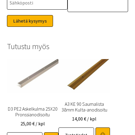
Tutustu myös
A3 KE 90 Saumalista
D3 PE2 Askelkulma 25X20
38mm Kulta-anodisoitu
Pronssianodisoitu
14,00
€
/ kpl
25,00
€
/ kpl