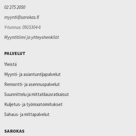
02 275 2050
myynti@sarokas.fi
Y-tunnus: 0915304-6
Myyntitiimi ja yhteyshenkilöt
PALVELUT
Yleistä
Myynti- ja asiantuntijapalvelut
Remontti- ja asennuspalvelut
Suunnittelu ja mittatilausratkaisut
Kuljetus- ja työmaatoimitukset
Sahaus- ja mittapalvelut
SAROKAS