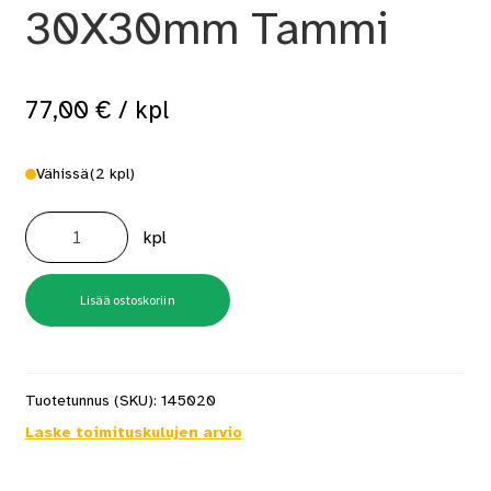
30X30mm Tammi
77,00
€
/ kpl
Vähissä
(2 kpl)
B8
TA3
kpl
Kulmalista
30X30mm
Tammi
määrä
Lisää ostoskoriin
Tuotetunnus (SKU):
145020
Laske toimituskulujen arvio