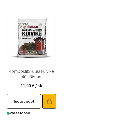
Komposti&Huussikuivike
40L Biolan
11,00
€
/ sk
Tuotetiedot
Varastossa