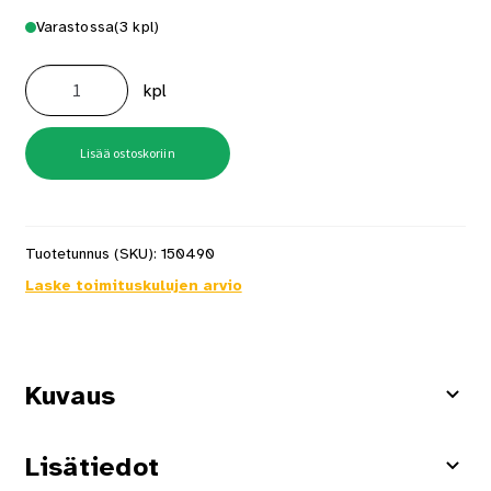
Varastossa
(3 kpl)
Biolan
Mökkikompostori
kpl
määrä
Lisää ostoskoriin
Tuotetunnus (SKU):
150490
Laske toimituskulujen arvio
Kuvaus
Lisätiedot