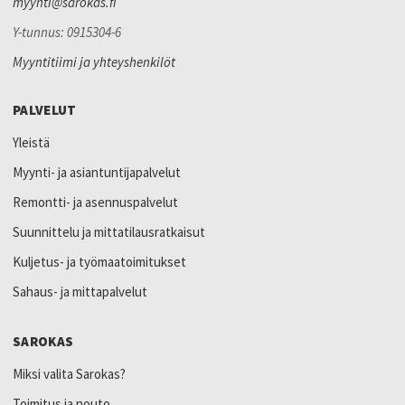
myynti@sarokas.fi
Y-tunnus: 0915304-6
Myyntitiimi ja yhteyshenkilöt
PALVELUT
Yleistä
Myynti- ja asiantuntijapalvelut
Remontti- ja asennuspalvelut
Suunnittelu ja mittatilausratkaisut
Kuljetus- ja työmaatoimitukset
Sahaus- ja mittapalvelut
SAROKAS
Miksi valita Sarokas?
Toimitus ja nouto