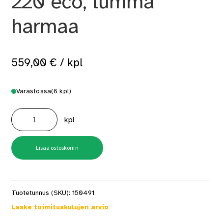
220 eco, tumma
harmaa
559,00
€
/ kpl
Varastossa
(6 kpl)
Pikakompostori
Biolan
kpl
220
eco,
tumma
harmaa
määrä
Lisää ostoskoriin
Tuotetunnus (SKU):
150491
Laske toimituskulujen arvio