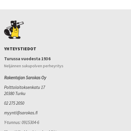
YHTEYSTIEDOT
Turussa vuodesta 1936
Neljännen sukupolven perheyritys
Rakentajan Sarokas Oy
Polttolaitoksenkatu 17
20380 Turku
02 275 2050
myynti@sarokas.fi
Y-tunnus: 0915304-6