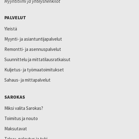
Myyntitiimi ja yhteyshenkilöt
PALVELUT
Yleistä
Myynti- ja asiantuntijapalvelut
Remontti- ja asennuspalvelut
Suunnittelu ja mittatilausratkaisut
Kuljetus- ja työmaatoimitukset
Sahaus- ja mittapalvelut
SAROKAS
Miksi valita Sarokas?
Toimitus ja nouto
Maksutavat
Takuu, palautus ja tuki