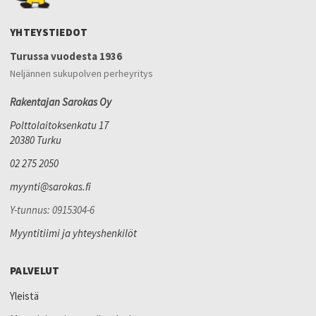
YHTEYSTIEDOT
Turussa vuodesta 1936
Neljännen sukupolven perheyritys
Rakentajan Sarokas Oy
Polttolaitoksenkatu 17
20380 Turku
02 275 2050
myynti@sarokas.fi
Y-tunnus: 0915304-6
Myyntitiimi ja yhteyshenkilöt
PALVELUT
Yleistä