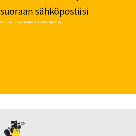
suoraan sähköpostiisi
Voit peruuttaa tilauksen koska tahansa.