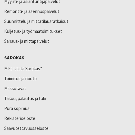
Myynti- ja asiantuntijapalvelut
Remontti- ja asennuspalvelut
Suunnittelu ja mittatilausratkaisut
Kuljetus- ja työmaatoimitukset
Sahaus- ja mittapalvelut
SAROKAS
Miksi valita Sarokas?
Toimitus ja nouto
Maksutavat
Takuu, palautus ja tuki
Pura sopimus
Rekisteriseloste
Saavutettavuusseloste