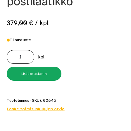
postilaatikko
379,00
€
/ kpl
Tilaustuote
BOBI
JUMBO
kpl
9016i,
valkoinen
+
RST
täyttöluukku
Lisää ostoskoriin
postilaatikko
määrä
Tuotetunnus (SKU):
00845
Laske toimituskulujen arvio