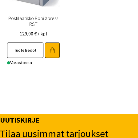
Postilaatikko Bobi Xpress
RST
129,00
€
/ kpl
Tuotetiedot
Varastossa
UUTISKIRJE
Tilaa uusimmat tarjoukset