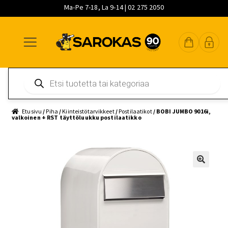
Ma-Pe 7-18, La 9-14 | 02 275 2050
Siirry
Siirry
Siirry
navigointiin
sisältöön
pääsisältöön
Products
search
Etusivu
/
Piha
/
Kiinteistötarvikkeet
/
Postilaatikot
/ BOBI JUMBO 9016i,
valkoinen + RST täyttöluukku postilaatikko