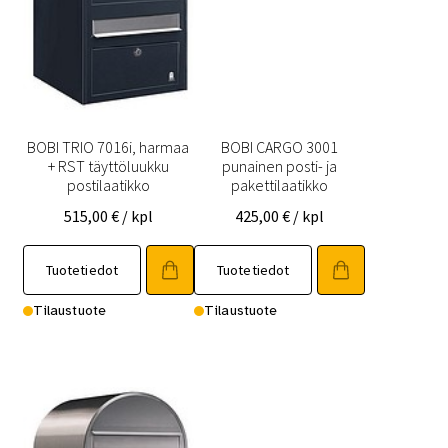
BOBI TRIO 7016i, harmaa
BOBI CARGO 3001
+ RST täyttöluukku
punainen posti- ja
postilaatikko
pakettilaatikko
515,00
€
/ kpl
425,00
€
/ kpl
Tuotetiedot
Tuotetiedot
Tilaustuote
Tilaustuote