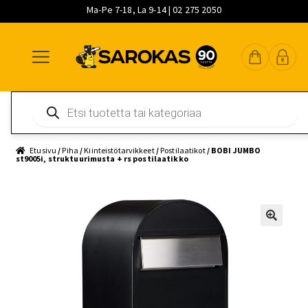
Ma-Pe 7-18, La 9-14 | 02 275 2050
Siirry
Siirry
Siirry
navigointiin
sisältöön
pääsisältöön
Products
search
Etusivu
/
Piha
/
Kiinteistötarvikkeet
/
Postilaatikot
/ BOBI JUMBO
st9005i, struktuurimusta + rs postilaatikko