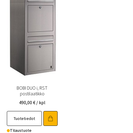
BOBI DUO i, RST
postilaatikko
490,00
€
/ kpl
Tuotetiedot
Tilaustuote