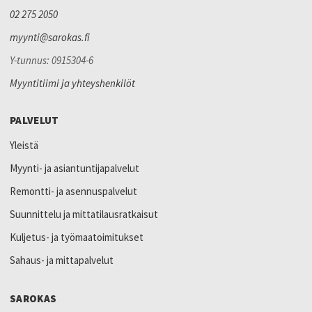
02 275 2050
myynti@sarokas.fi
Y-tunnus: 0915304-6
Myyntitiimi ja yhteyshenkilöt
PALVELUT
Yleistä
Myynti- ja asiantuntijapalvelut
Remontti- ja asennuspalvelut
Suunnittelu ja mittatilausratkaisut
Kuljetus- ja työmaatoimitukset
Sahaus- ja mittapalvelut
SAROKAS