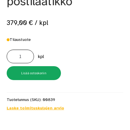
postilaatikko
379,00
€
/ kpl
Tilaustuote
BOBI
JUMBO
kpl
st9005i,
struktuurimusta
+
rs
postilaatikko
Lisää ostoskoriin
määrä
Tuotetunnus (SKU):
00839
Laske toimituskulujen arvio