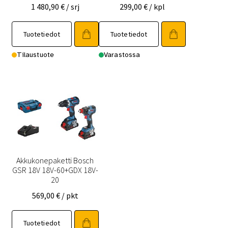
1 480,90
€
/ srj
299,00
€
/ kpl
Tuotetiedot
Tuotetiedot
Tilaustuote
Varastossa
Akkukonepaketti Bosch
GSR 18V 18V-60+GDX 18V-
20
569,00
€
/ pkt
Tuotetiedot