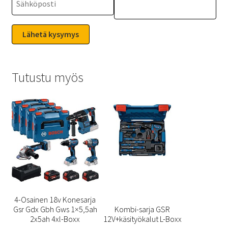
Tutustu myös
4-Osainen 18v Konesarja
Gsr Gdx Gbh Gws 1×5,5ah
Kombi-sarja GSR
2x5ah 4xl-Boxx
12V+käsityökalut L-Boxx