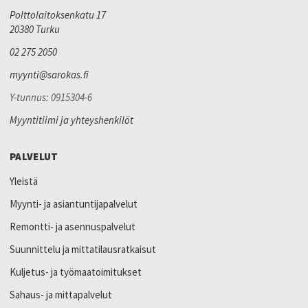
Polttolaitoksenkatu 17
20380 Turku
02 275 2050
myynti@sarokas.fi
Y-tunnus: 0915304-6
Myyntitiimi ja yhteyshenkilöt
PALVELUT
Yleistä
Myynti- ja asiantuntijapalvelut
Remontti- ja asennuspalvelut
Suunnittelu ja mittatilausratkaisut
Kuljetus- ja työmaatoimitukset
Sahaus- ja mittapalvelut