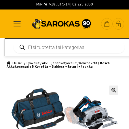
Ma-Pe 7-18, La 9-14 | 02 275 2050
Siirry
Siirry
Siirry
navigointiin
sisältöön
pääsisältöön
Products
search
Etusivu
/
Työkalut
/
Akku- ja sähkötyökalut
/
Konepaketit
/ Bosch
Akkukonesarja 5 Konetta + 3 akkua + laturi + laukku