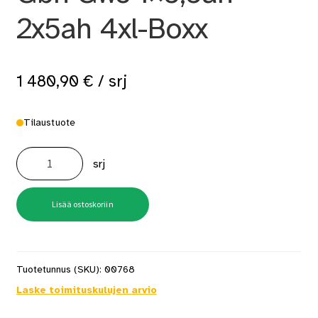
2x5ah 4xl-Boxx
1 480,90
€
/ srj
Tilaustuote
4-
Osainen
srj
18v
Konesarja
Gsr
Gdx
Gbh
Lisää ostoskoriin
Gws
1x5,5ah
2x5ah
4xl-
Boxx
määrä
Tuotetunnus (SKU):
00768
Laske toimituskulujen arvio