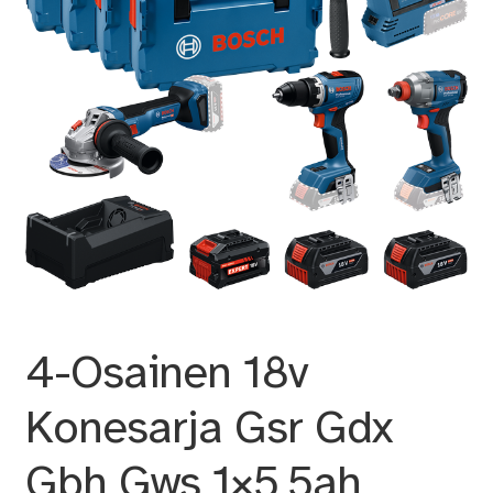
4-Osainen 18v
Konesarja Gsr Gdx
Gbh Gws 1×5,5ah