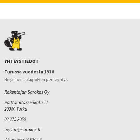
YHTEYSTIEDOT
Turussa vuodesta 1936
Neljännen sukupolven perheyritys
Rakentajan Sarokas Oy
Polttolaitoksenkatu 17
20380 Turku
02 275 2050
myynti@sarokas.fi
Y-tunnus: 0915304-6