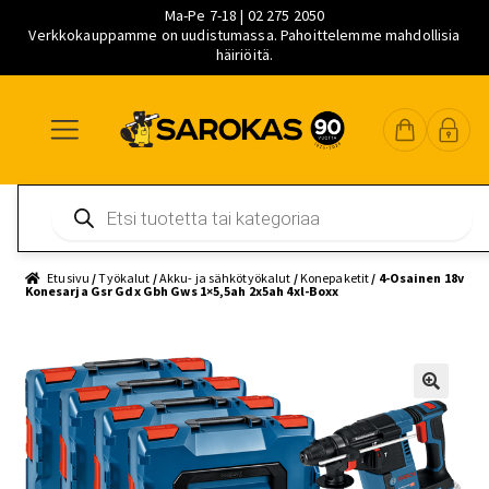
Ma-Pe 7-18 | 02 275 2050
Verkkokauppamme on uudistumassa. Pahoittelemme mahdollisia
häiriöitä.
Siirry
Siirry
Siirry
navigointiin
sisältöön
pääsisältöön
Products
search
Etusivu
/
Työkalut
/
Akku- ja sähkötyökalut
/
Konepaketit
/ 4-Osainen 18v
Konesarja Gsr Gdx Gbh Gws 1×5,5ah 2x5ah 4xl-Boxx