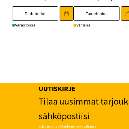
Tuotetiedot
Tuotetiedot
Varastossa
Vähissä
UUTISKIRJE
Tilaa uusimmat tarjouk
sähköpostiisi
Voit peruuttaa tilauksen koska tahansa.