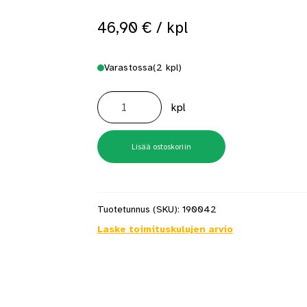
46,90
€
/ kpl
Varastossa
(2 kpl)
Collomix
tasoitevispilä
kpl
DLX120
HF
Hexafix-
kiinnityksellä
määrä
Lisää ostoskoriin
Tuotetunnus (SKU):
190042
Laske toimituskulujen arvio