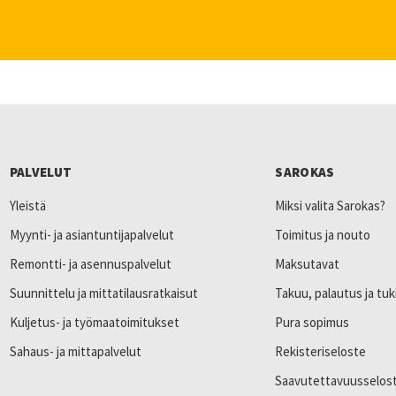
PALVELUT
SAROKAS
Yleistä
Miksi valita Sarokas?
Myynti- ja asiantuntijapalvelut
Toimitus ja nouto
Remontti- ja asennuspalvelut
Maksutavat
Suunnittelu ja mittatilausratkaisut
Takuu, palautus ja tuk
Kuljetus- ja työmaatoimitukset
Pura sopimus
Sahaus- ja mittapalvelut
Rekisteriseloste
Saavutettavuusselos