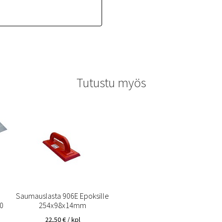
Tutustu myös
Saumauslasta 906E Epoksille
0
254x98x14mm
22,50
€
/ kpl