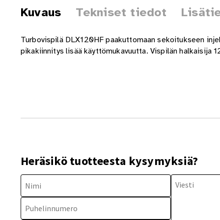
Kuvaus
Tekniset tiedot
Lisäti
Turbovispilä DLX120HF paakuttomaan sekoitukseen injektiom
pikakiinnitys lisää käyttömukavuutta. Vispilän halkaisij
Heräsikö tuotteesta kysymyksiä?