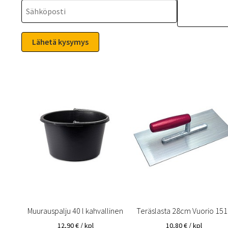
Muurauspalju 40 l kahvallinen
Teräslasta 28cm Vuorio 151
12,90
€
/ kpl
10,80
€
/ kpl