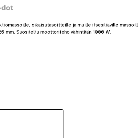
edot
assoille, oikaisutasoitteille ja muille itsesiliäville massoill
a 120 mm. Suositeltu moottoriteho vähintään 1000 W.