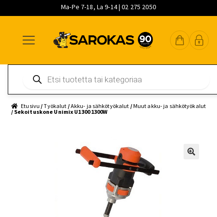
Ma-Pe 7-18, La 9-14 | 02 275 2050
Siirry
Siirry
Siirry
navigointiin
sisältöön
pääsisältöön
Products
search
Etusivu
/
Työkalut
/
Akku- ja sähkötyökalut
/
Muut akku- ja sähkötyökalut
/ Sekoituskone Unimix U1300 1300W