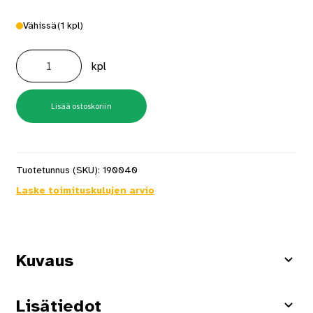
Vähissä
(1 kpl)
Sekoituskone
Unimix
kpl
U1300
1300W
määrä
Lisää ostoskoriin
Tuotetunnus (SKU):
190040
Laske toimituskulujen arvio
Kuvaus
Lisätiedot