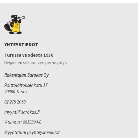
YHTEYSTIEDOT
Turussa vuodesta 1936
Neljännen sukupolven perheyritys
Rakentajan Sarokas Oy
Polttolaitoksenkatu 17
20380 Turku
02 275 2050
myynti@sarokas.fi
Y-tunnus: 0915304-6
Myyntitiimi ja yhteyshenkilöt