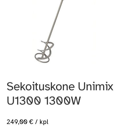
Sekoituskone Unimix
U1300 1300W
249,00
€
/ kpl