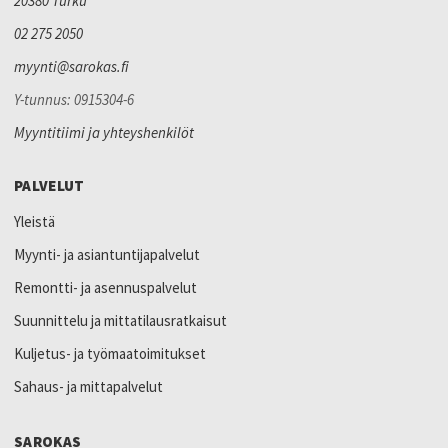
20380 Turku
02 275 2050
myynti@sarokas.fi
Y-tunnus: 0915304-6
Myyntitiimi ja yhteyshenkilöt
PALVELUT
Yleistä
Myynti- ja asiantuntijapalvelut
Remontti- ja asennuspalvelut
Suunnittelu ja mittatilausratkaisut
Kuljetus- ja työmaatoimitukset
Sahaus- ja mittapalvelut
SAROKAS