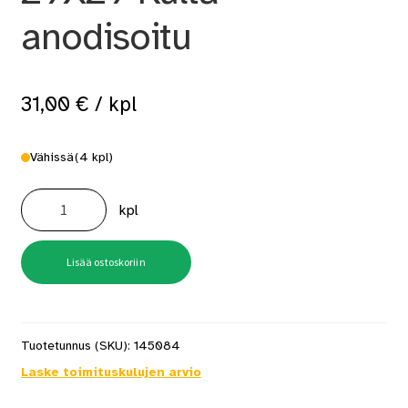
anodisoitu
31,00
€
/ kpl
Vähissä
(4 kpl)
D4
KE2
kpl
Askelkulma
29X29
Kulta-
anodisoitu
määrä
Lisää ostoskoriin
Tuotetunnus (SKU):
145084
Laske toimituskulujen arvio