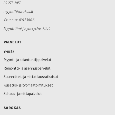
02 275 2050
myynti@sarokas.fi
Y-tunnus: 0915304-6
Myyntitiimi ja yhteyshenkilöt
PALVELUT
Yleistä
Myynti- ja asiantuntijapalvelut
Remontti- ja asennuspalvelut
Suunnittelu ja mittatilausratkaisut
Kuljetus- ja työmaatoimitukset
Sahaus- ja mittapalvelut
SAROKAS