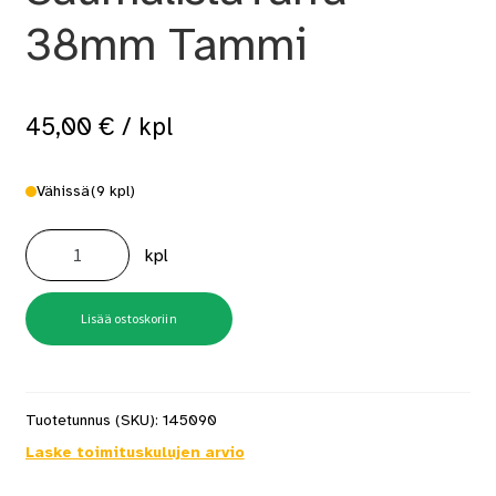
38mm Tammi
45,00
€
/ kpl
Vähissä
(9 kpl)
B2
TA2
kpl
SaumalistaTarra
38mm
Tammi
määrä
Lisää ostoskoriin
Tuotetunnus (SKU):
145090
Laske toimituskulujen arvio