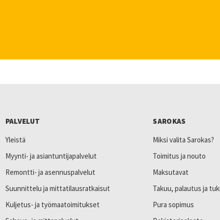
PALVELUT
SAROKAS
Yleistä
Miksi valita Sarokas?
Myynti- ja asiantuntijapalvelut
Toimitus ja nouto
Remontti- ja asennuspalvelut
Maksutavat
Suunnittelu ja mittatilausratkaisut
Takuu, palautus ja tuk
Kuljetus- ja työmaatoimitukset
Pura sopimus