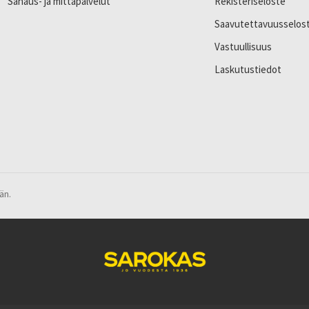
Sahaus- ja mittapalvelut
Rekisteriseloste
Saavutettavuusselos
Vastuullisuus
Laskutustiedot
än.