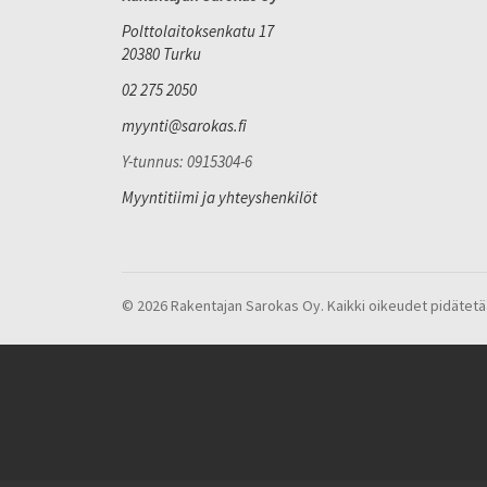
Polttolaitoksenkatu 17
20380 Turku
02 275 2050
myynti@sarokas.fi
Y-tunnus: 0915304-6
Myyntitiimi ja yhteyshenkilöt
© 2026 Rakentajan Sarokas Oy. Kaikki oikeudet pidätetä