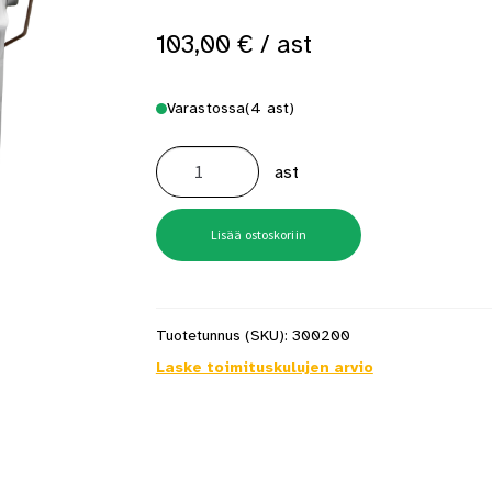
103,00
€
/ ast
Varastossa
(4 ast)
Futura
Aqua
ast
40
PM1
valkoinen
2,7
l
Lisää ostoskoriin
Kalustemaali
määrä
Tuotetunnus (SKU):
300200
Laske toimituskulujen arvio