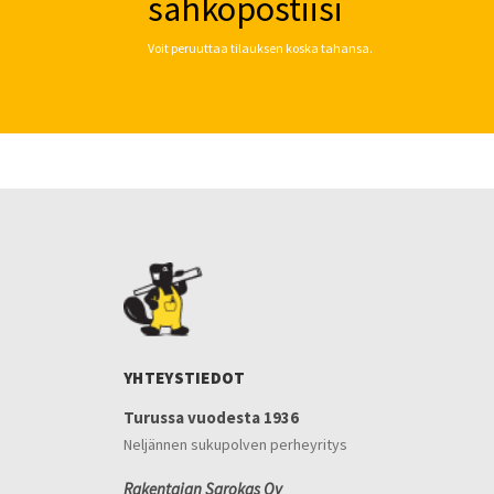
sähköpostiisi
Voit peruuttaa tilauksen koska tahansa.
YHTEYSTIEDOT
Turussa vuodesta 1936
Neljännen sukupolven perheyritys
Rakentajan Sarokas Oy