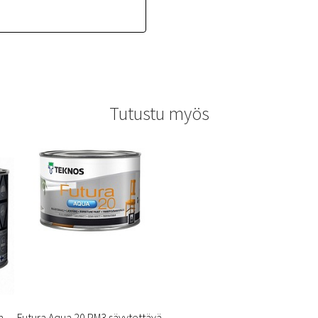
Tutustu myös
n
Futura Aqua 20 PM3 sävytettävä