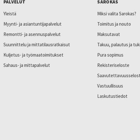
PALVELUT
SAROKAS
Yleistä
Miksi valita Sarokas?
Myynti- ja asiantuntijapalvelut
Toimitus ja nouto
Remontti- ja asennuspalvelut
Maksutavat
Suunnittelu ja mittatilausratkaisut
Takuu, palautus ja tuk
Kuljetus- ja työmaatoimitukset
Pura sopimus
Sahaus- ja mittapalvelut
Rekisteriseloste
Saavutettavuusselos
Vastuullisuus
Laskutustiedot