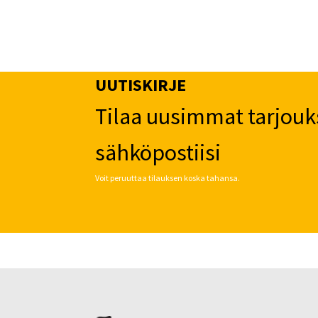
UUTISKIRJE
Tilaa uusimmat tarjouk
sähköpostiisi
Voit peruuttaa tilauksen koska tahansa.