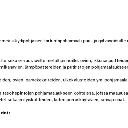
eä alkydipohjainen tartuntapohjamaali puu- ja galvanoiduille m
le sekä ei-ruostuville metallipinnoille: ovien, ikkunanpuitteide
ointikanavien, lämpöpattereiden ja putkistojen pohjamaalauksee
eiden, ovien, parvekekaiteiden, ulkokalusteiden ym. pohjamaal
ja tasoitepintojen pohjamaalaukseen kohteissa, joissa maalausa
ielet sekä erityiskohteiden, kuten porraskäytävien, seinäpinnat.
edot: