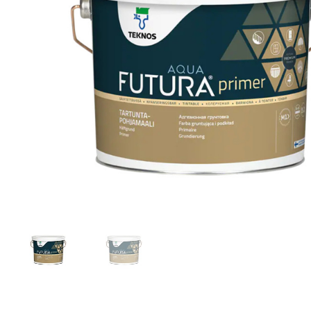
Toimitustavat- ja kulut
Tummuneet tai kuivat lauteet? Näin