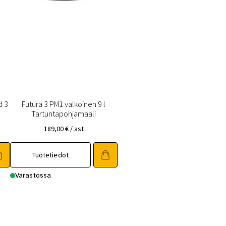
d 3
Futura 3 PM1 valkoinen 9 l
Tartuntapohjamaali
189,00
€
/ ast
Tuotetiedot
Varastossa