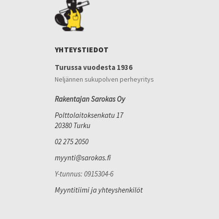
YHTEYSTIEDOT
Turussa vuodesta 1936
Neljännen sukupolven perheyritys
Rakentajan Sarokas Oy
Polttolaitoksenkatu 17
20380 Turku
02 275 2050
myynti@sarokas.fi
Y-tunnus: 0915304-6
Myyntitiimi ja yhteyshenkilöt