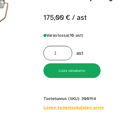
 saat saunan puupinnat taas siisteiksi
Usein kysytyt kysymykset 
175,00
€
/ ast
Varastossa
(10 ast)
Futura
Aqua
ast
Primer
9
l
Tartuntapohjamaali
määrä
Lisää ostoskoriin
Tuotetunnus (SKU):
300194
Laske toimituskulujen arvio