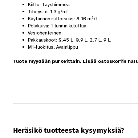
Kiilto: Täyshimmeä
Tiheys: n. 1,3 g/ml
Käytännön riittoisuus: 8-10 m²/L
Pölykuiva: 1 tunnin kuluttua
Vesiohenteinen
Pakkauskoot: 0.45 L, 0.9 L, 2.7 L, 9 L
M1-luokitus, Avainlippu
Tuote myydään purkeittain. Lisää ostoskoriin hal
Heräsikö tuotteesta kysymyksiä?