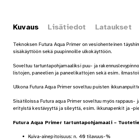
Kuvaus
Lisätiedot
Lataukset
Teknoksen Futura Aqua Primer on vesiohenteinen täyshimm
sisäkäyttöön sekä puupinnoille ulkokäyttöön.
Soveltuu tartuntapohjamaaliksi puu- ja rakennuslevypinnoil
listojen, paneelien ja paneelikattojen sekä esim. ilmast
Ulkona Futura Aqua Primer soveltuu puisten ikkunanpuitt
Sisätiloissa Futura aqua Primer soveltuu myös rappaus- 
erityistä kestävyyttä ja sileyttä, esim. ikkunapenkit ja -p
Futura Aqua Primer tartuntapohjamaali – Tuoteti
Kuiva-ainepitoisuus: n. 40 tilavuus-%