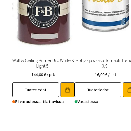
Wall & Ceiling Primer U/C White &
Pohja- ja sisäkattomaali Tren
Light 5 l
0,9 l
144,00
€
/ prk
16,00
€
/ ast
Tuotetiedot
Tuotetiedot
Ei varastossa, tilattavissa
Varastossa