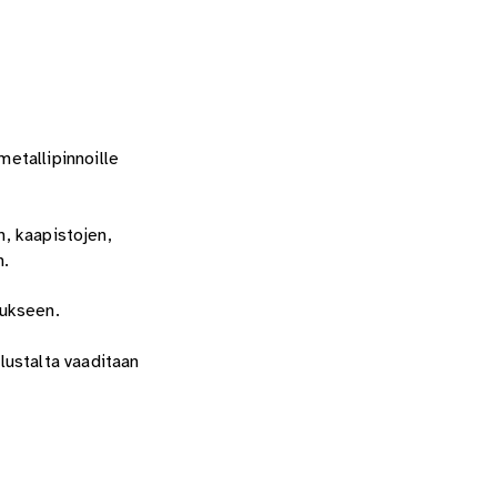
etallipinnoille
n, kaapistojen,
n.
aukseen.
lustalta vaaditaan