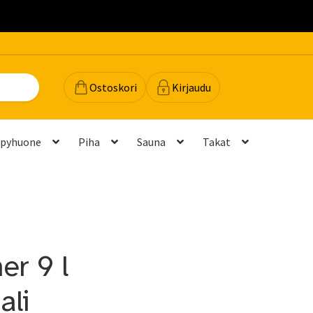
.
Ostoskori
Kirjaudu
lpyhuone
Piha
Sauna
Takat
dot
Majavan vinkit
Majavatili
Maksutavat
Meistä
teyttä
Palautukset ja vaihdot
Palvelut
Peruuttamispyyntö
er 9 l
elu ja mittatilausratkaisut
Takuu ja tuki
ali