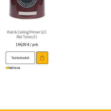
Wall & Ceiling Primer U/C
Mid Tones 5 l
144,00
€
/ prk
Tuotetiedot
Vähissä