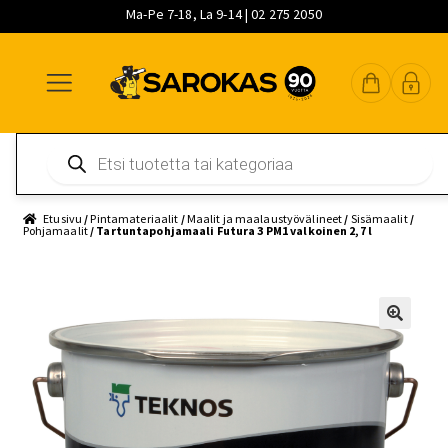
Ma-Pe 7-18, La 9-14 | 02 275 2050
Siirry
Siirry
Siirry
navigointiin
sisältöön
pääsisältöön
Products
search
Etusivu
/
Pintamateriaalit
/
Maalit ja maalaustyövälineet
/
Sisämaalit
/
Pohjamaalit
/ Tartuntapohjamaali Futura 3 PM1 valkoinen 2,7 l