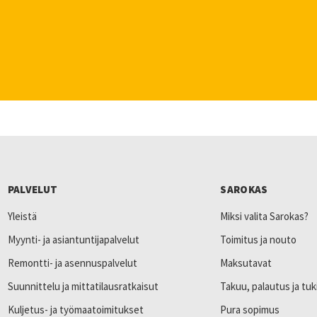
PALVELUT
SAROKAS
Yleistä
Miksi valita Sarokas?
Myynti- ja asiantuntijapalvelut
Toimitus ja nouto
Remontti- ja asennuspalvelut
Maksutavat
Suunnittelu ja mittatilausratkaisut
Takuu, palautus ja tuk
Kuljetus- ja työmaatoimitukset
Pura sopimus