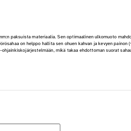
5 mm:n paksuista materiaalia. Sen optimaalinen ulkomuoto mahdo
rösahaa on helppo hallita sen ohuen kahvan ja kevyen painon (v
ohjainkiskojärjestelmään, mikä takaa ehdottoman suorat sahau