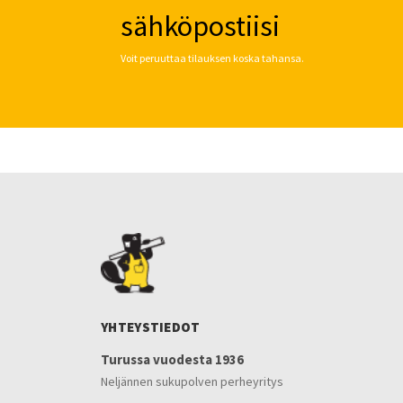
sähköpostiisi
Voit peruuttaa tilauksen koska tahansa.
YHTEYSTIEDOT
Turussa vuodesta 1936
Neljännen sukupolven perheyritys