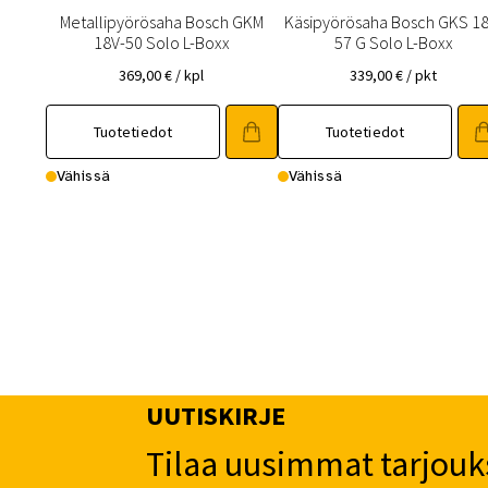
Metallipyörösaha Bosch GKM
Käsipyörösaha Bosch GKS 18
18V-50 Solo L-Boxx
57 G Solo L-Boxx
369,00
€
/ kpl
339,00
€
/ pkt
Tuotetiedot
Tuotetiedot
Vähissä
Vähissä
UUTISKIRJE
Tilaa uusimmat tarjouk