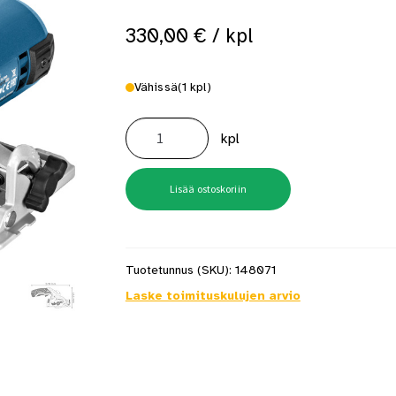
330,00
€
/ kpl
Vähissä
(1 kpl)
Käsipyörösaha
Bosch
kpl
GKS
12V-
26
2x3,0Ah
akku
Lisää ostoskoriin
L-
Boxx
määrä
Tuotetunnus (SKU):
148071
Laske toimituskulujen arvio