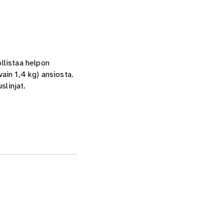
llistaa helpon
ain 1,4 kg) ansiosta.
slinjat.