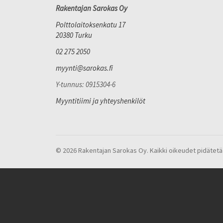
Rakentajan Sarokas Oy
Polttolaitoksenkatu 17
20380 Turku
02 275 2050
myynti@sarokas.fi
Y-tunnus: 0915304-6
Myyntitiimi ja yhteyshenkilöt
© 2026 Rakentajan Sarokas Oy. Kaikki oikeudet pidätetä