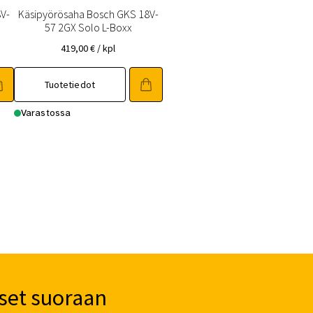
V-
Käsipyörösaha Bosch GKS 18V-
57 2GX Solo L-Boxx
419,00
€
/ kpl
Tuotetiedot
Varastossa
set suoraan