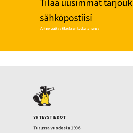
Tilaa uusimmat tarjouk
sähköpostiisi
Voit peruuttaa tilauksen koska tahansa.
YHTEYSTIEDOT
Turussa vuodesta 1936