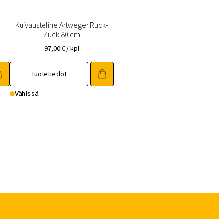
Kuivausteline Artweger Ruck-
Zuck 80 cm
97,00
€
/ kpl
Tuotetiedot
Vähissä