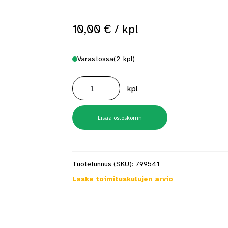
 saat saunan puupinnat taas siisteiksi
Usein kysytyt kysymykset 
10,00
€
/ kpl
Varastossa
(2 kpl)
Hammasmukiteline
House
kpl
Kiillotettu
Messinki
määrä
Lisää ostoskoriin
Tuotetunnus (SKU):
799541
Laske toimituskulujen arvio