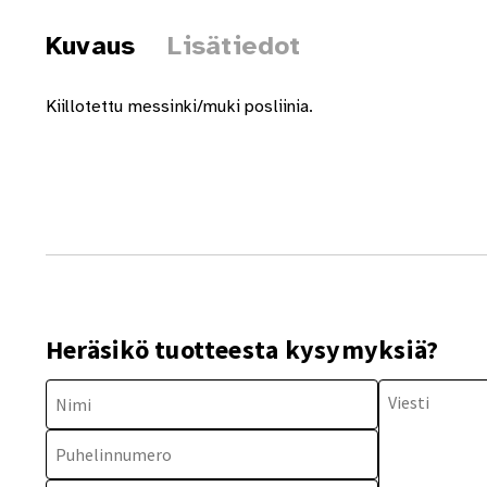
Kuvaus
Lisätiedot
Kiillotettu messinki/muki posliinia.
Heräsikö tuotteesta kysymyksiä?