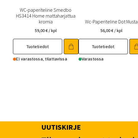
WC-paperiteline Smedbo
HS3414 Home mattaharjattua
kromia
Wc-Paperiteline Dot Musta
59,00
€
/ kpl
56,00
€
/ kpl
Tuotetiedot
Tuotetiedot
Ei varastossa, tilattavissa
Varastossa
UUTISKIRJE