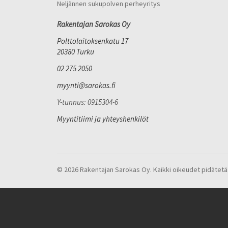
Neljännen sukupolven perheyritys
Rakentajan Sarokas Oy
Polttolaitoksenkatu 17
20380 Turku
02 275 2050
myynti@sarokas.fi
Y-tunnus: 0915304-6
Myyntitiimi ja yhteyshenkilöt
© 2026 Rakentajan Sarokas Oy. Kaikki oikeudet pidätetä