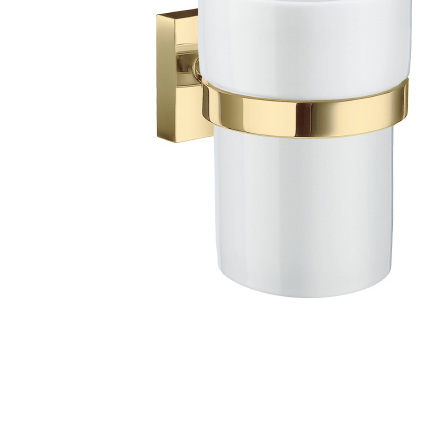
Toimitustavat- ja kulut
Tummuneet tai kuivat lauteet? Näin