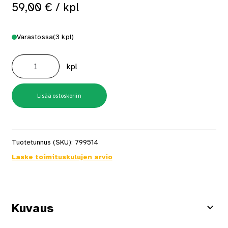
59,00
€
/ kpl
Varastossa
(3 kpl)
Wc-
Paperiteline
kpl
House
Kromi
määrä
Lisää ostoskoriin
Tuotetunnus (SKU):
799514
Laske toimituskulujen arvio
Kuvaus