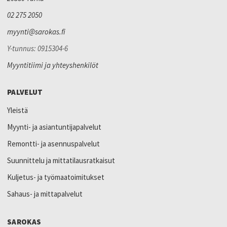
02 275 2050
myynti@sarokas.fi
Y-tunnus: 0915304-6
Myyntitiimi ja yhteyshenkilöt
PALVELUT
Yleistä
Myynti- ja asiantuntijapalvelut
Remontti- ja asennuspalvelut
Suunnittelu ja mittatilausratkaisut
Kuljetus- ja työmaatoimitukset
Sahaus- ja mittapalvelut
SAROKAS