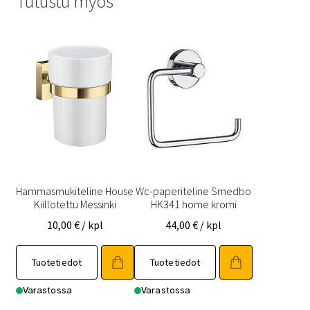
Tutustu myös
Hammasmukiteline House
Wc-paperiteline Smedbo
Kiillotettu Messinki
HK341 home kromi
10,00
€
/ kpl
44,00
€
/ kpl
Tuotetiedot
Tuotetiedot
Varastossa
Varastossa