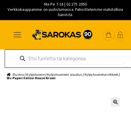
Ma-Pe 7-18 | 02 275 2050
Verkkokauppamme on uudistumassa. Pahoittelemme mahdollisia
häiriöitä.
Siirry
Siirry
Siirry
navigointiin
sisältöön
pääsisältöön
Products
search
Etusivu
/
Kylpyhuone
/
Kylpyhuoneen sisustus
/
Kylpyhuonetarvikkeet
/
Wc-Paperiteline House Kromi