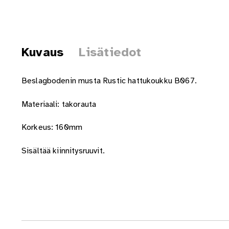
Kuvaus
Lisätiedot
Beslagbodenin musta Rustic hattukoukku B067.
Materiaali: takorauta
Korkeus: 160mm
Sisältää kiinnitysruuvit.