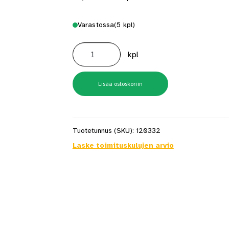
Varastossa
(5 kpl)
Hattukoukku
160mm
kpl
B067
Takorautaa
määrä
Lisää ostoskoriin
Tuotetunnus (SKU):
120332
Laske toimituskulujen arvio