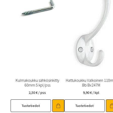
Kulmakoukku sähkösinkitty
Hattukoukku Valkoinen 110
60mm 5 kpl/pss
Bb Bx247M
2,50
€
/ pss
9,90
€
/ kpl
Tuotetiedot
Tuotetiedot