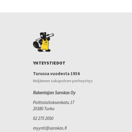
YHTEYSTIEDOT
Turussa vuodesta 1936
Neljännen sukupolven perheyritys
Rakentajan Sarokas Oy
Polttolaitoksenkatu 17
20380 Turku
02 275 2050
myynti@sarokas.fi