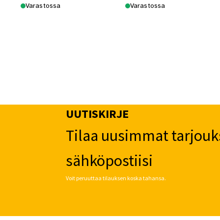
Varastossa
Varastossa
UUTISKIRJE
Tilaa uusimmat tarjouk
sähköpostiisi
Voit peruuttaa tilauksen koska tahansa.