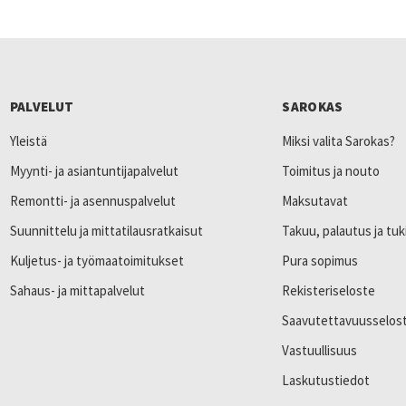
PALVELUT
SAROKAS
Yleistä
Miksi valita Sarokas?
Myynti- ja asiantuntijapalvelut
Toimitus ja nouto
Remontti- ja asennuspalvelut
Maksutavat
Suunnittelu ja mittatilausratkaisut
Takuu, palautus ja tuk
Kuljetus- ja työmaatoimitukset
Pura sopimus
Sahaus- ja mittapalvelut
Rekisteriseloste
Saavutettavuusselos
Vastuullisuus
Laskutustiedot