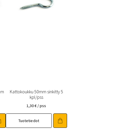
mm
Kattokoukku 50mm sinkitty 5
kpl/pss
1,30
€
/ pss
Tuotetiedot