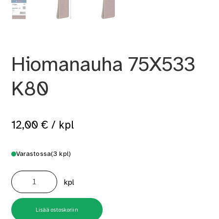
Hiomanauha 75X533
K80
12,00
€
/ kpl
Varastossa
(3 kpl)
Hiomanauha
75X533
kpl
K80
määrä
Lisää ostoskoriin