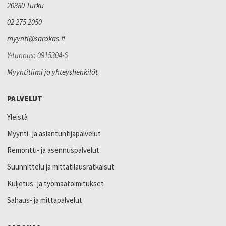
20380 Turku
02 275 2050
myynti@sarokas.fi
Y-tunnus: 0915304-6
Myyntitiimi ja yhteyshenkilöt
PALVELUT
Yleistä
Myynti- ja asiantuntijapalvelut
Remontti- ja asennuspalvelut
Suunnittelu ja mittatilausratkaisut
Kuljetus- ja työmaatoimitukset
Sahaus- ja mittapalvelut