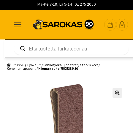
Ma-Pe 7-18, La 9-14 | 02 275 2050
Siirry
Siirry
Siirry
navigointiin
sisältöön
pääsisältöön
Products
search
Etusivu
/
Työkalut
/
Sähkötyökalujen terät ja tarvikkeet
/
Konehiomapaperit
/ Hiomanauha 75X533 K80