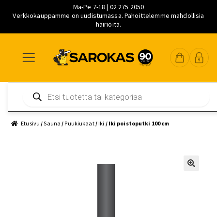
Ma-Pe 7-18 | 02 275 2050
Verkkokauppamme on uudistumassa. Pahoittelemme mahdollisia
häiriöitä.
Siirry
Siirry
Siirry
navigointiin
sisältöön
pääsisältöön
Products
search
Etusivu
/
Sauna
/
Puukiukaat
/
Iki
/ Iki poistoputki 100 cm