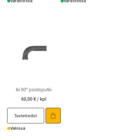
Varastossa
Varastossa
Iki 90° poistoputki
60,00
€
/ kpl
Tuotetiedot
Vähissä