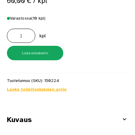
60,00
€
/ kpl
Varastossa
(10 kpl)
Iki
poistoputki
kpl
100
cm
määrä
Lisää ostoskoriin
Tuotetunnus (SKU):
150224
Laske toimituskulujen arvio
Kuvaus