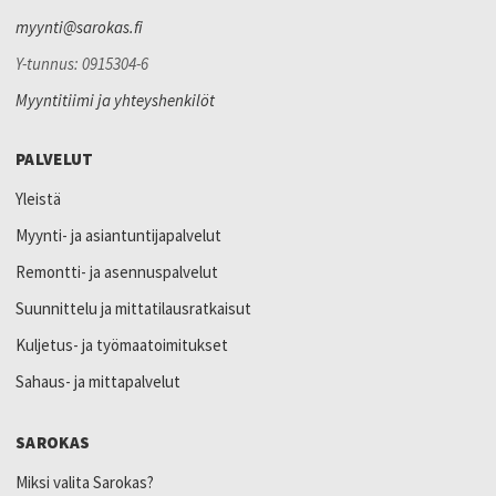
myynti@sarokas.fi
Y-tunnus: 0915304-6
Myyntitiimi ja yhteyshenkilöt
PALVELUT
Yleistä
Myynti- ja asiantuntijapalvelut
Remontti- ja asennuspalvelut
Suunnittelu ja mittatilausratkaisut
Kuljetus- ja työmaatoimitukset
Sahaus- ja mittapalvelut
SAROKAS
Miksi valita Sarokas?