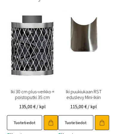
Iki 30 cm plus-verkko +
Iki puukiukaan RST
poistoputki 35 cm
eduslevy Mini-Ikiin
135,00
€
/ kpl
115,00
€
/ kpl
Tuotetiedot
Tuotetiedot