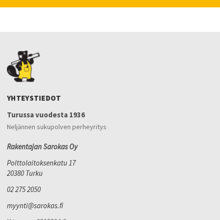
YHTEYSTIEDOT
Turussa vuodesta 1936
Neljännen sukupolven perheyritys
Rakentajan Sarokas Oy
Polttolaitoksenkatu 17
20380 Turku
02 275 2050
myynti@sarokas.fi