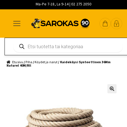
Ma-Pe 7-18, La 9-14 | 02 275 2050
Siirry
Siirry
Siirry
navigointiin
sisältöön
pääsisältöön
Products
search
Etusivu
/
Piha
/
Köydet ja narut
/ Kaideköysi Synteettinen 36Mm
Naturel 40M/Rll