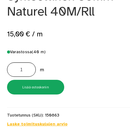
Naturel 40M/Rll
15,00
€
/ m
Varastossa
(40 m)
Kaideköysi
Synteettinen
m
36Mm
Naturel
40M/Rll
määrä
Lisää ostoskoriin
Tuotetunnus (SKU):
150863
Laske toimituskulujen arvio