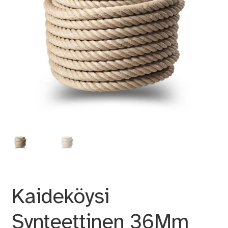
Kaideköysi
Synteettinen 36Mm