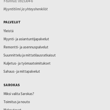
Y-tunnus: 0915304-6
Myyntitiimi ja yhteyshenkilöt
PALVELUT
Yleistä
Myynti- ja asiantuntijapalvelut
Remontti- ja asennuspalvelut
Suunnittelu ja mittatilausratkaisut
Kuljetus- ja työmaatoimitukset
Sahaus- ja mittapalvelut
SAROKAS
Miksi valita Sarokas?
Toimitus ja nouto
Maksutavat