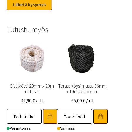
Tutustu myös
Sisalköysi 20mm x 20m
Terassiköysi musta 36mm
natural
x 10m keinokuitu
42,90
€
/ rll
65,00
€
/ rll
Tuotetiedot
Tuotetiedot
Varastossa
Vähissä