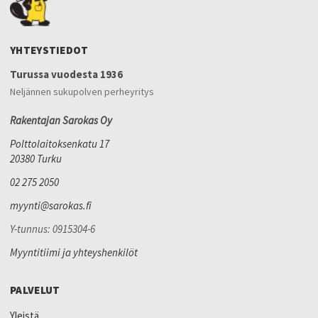
YHTEYSTIEDOT
Turussa vuodesta 1936
Neljännen sukupolven perheyritys
Rakentajan Sarokas Oy
Polttolaitoksenkatu 17
20380 Turku
02 275 2050
myynti@sarokas.fi
Y-tunnus: 0915304-6
Myyntitiimi ja yhteyshenkilöt
PALVELUT
Yleistä