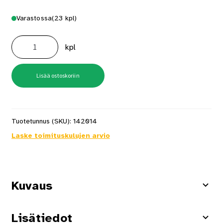
Varastossa
(23 kpl)
Kara
8x120mm
kpl
sinkitty
määrä
Lisää ostoskoriin
Tuotetunnus (SKU):
142014
Laske toimituskulujen arvio
Kuvaus
Lisätiedot