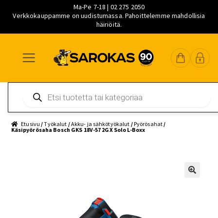
Ma-Pe 7-18 | 02 275 2050
Verkkokauppamme on uudistumassa. Pahoittelemme mahdollisia
häiriöitä.
Siirry
Siirry
Siirry
navigointiin
sisältöön
pääsisältöön
Products
search
Etusivu
/
Työkalut
/
Akku- ja sähkötyökalut
/
Pyörösahat
/
Käsipyörösaha Bosch GKS 18V-57 2GX Solo L-Boxx