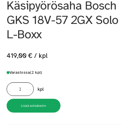
Käsipyörösaha Bosch
GKS 18V-57 2GX Solo
L-Boxx
419,00
€
/ kpl
Varastossa
(2 kpl)
Käsipyörösaha
Bosch
kpl
GKS
18V-
57
2GX
Solo
Lisää ostoskoriin
L-
Boxx
määrä