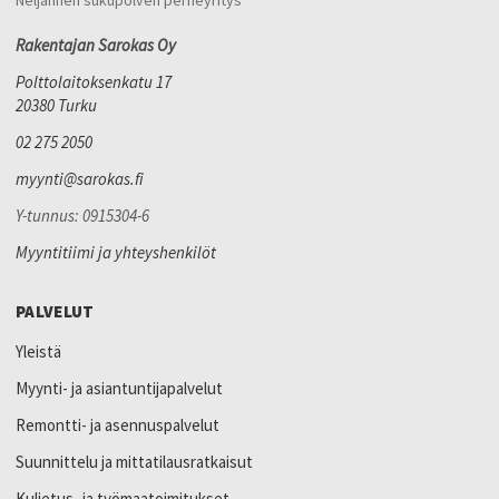
Rakentajan Sarokas Oy
Polttolaitoksenkatu 17
20380 Turku
02 275 2050
myynti@sarokas.fi
Y-tunnus: 0915304-6
Myyntitiimi ja yhteyshenkilöt
PALVELUT
Yleistä
Myynti- ja asiantuntijapalvelut
Remontti- ja asennuspalvelut
Suunnittelu ja mittatilausratkaisut
Kuljetus- ja työmaatoimitukset